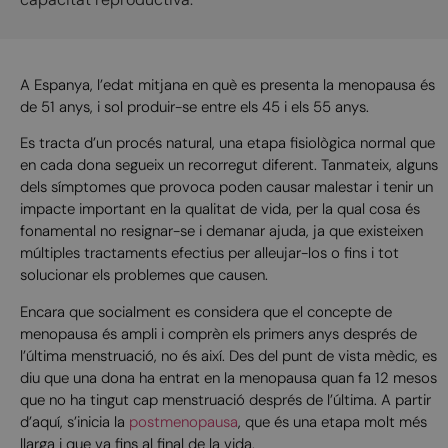
A Espanya, l’edat mitjana en què es presenta la menopausa és
de 51 anys, i sol produir-se entre els 45 i els 55 anys.
Es tracta d’un procés natural, una etapa fisiològica normal que
en cada dona segueix un recorregut diferent. Tanmateix, alguns
dels símptomes que provoca poden causar malestar i tenir un
impacte important en la qualitat de vida, per la qual cosa és
fonamental no resignar-se i demanar ajuda, ja que existeixen
múltiples tractaments efectius per alleujar-los o fins i tot
solucionar els problemes que causen.
Encara que socialment es considera que el concepte de
menopausa és ampli i comprèn els primers anys després de
l’última menstruació, no és així. Des del punt de vista mèdic, es
diu que una dona ha entrat en la menopausa quan fa 12 mesos
que no ha tingut cap menstruació després de l’última. A partir
d’aquí, s’inicia la
postmenopausa
, que és una etapa molt més
llarga i que va fins al final de la vida.