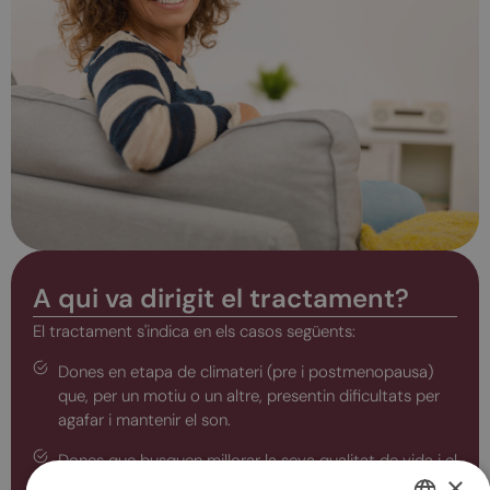
A qui va dirigit el tractament?
El tractament s'indica en els casos següents:
Dones en etapa de climateri (pre i postmenopausa)
que, per un motiu o un altre, presentin dificultats per
agafar i mantenir el son.
Dones que busquen millorar la seva qualitat de vida i el
×
seu benestar general a través d’un bon descans.