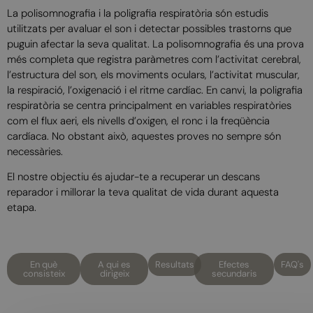
La polisomnografia i la poligrafia respiratòria són estudis
utilitzats per avaluar el son i detectar possibles trastorns que
puguin afectar la seva qualitat. La polisomnografia és una prova
més completa que registra paràmetres com l’activitat cerebral,
l’estructura del son, els moviments oculars, l’activitat muscular,
la respiració, l’oxigenació i el ritme cardíac. En canvi, la poligrafia
respiratòria se centra principalment en variables respiratòries
com el flux aeri, els nivells d’oxigen, el ronc i la freqüència
cardíaca. No obstant això, aquestes proves no sempre són
necessàries.
El nostre objectiu és ajudar-te a recuperar un descans
reparador i millorar la teva qualitat de vida durant aquesta
etapa.
En què
A qui es
Resultats
Efectes
FAQ's
consisteix
dirigeix
secundaris