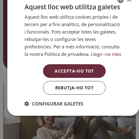
Aquest lloc web utilitza galetes
Dones a qui se’ls ha dit que ronquen intensament o
presenten pauses respiratòries mentre dormen, o bé
Aquest lloc web utilitza cookies pròpies i de
SPANISH
dones que experimenten símptomes com mal de cap,
tercers per a fins analítics, de personalització
CATALAN
boca seca en despertar-se, somnolència diürna,
i funcionals. Pots acceptar totes les galetes,
síndrome de les cames inquietes o problemes del son
ENGLISH
rebutjar-les o configurar les teves
relacionats amb la menopausa.
preferències. Per a més informació, consulta
ESPAÑOL
la nostra Política de privadesa.
Llegir-ne més
Contacta amb nosaltres
ACCEPTA-HO TOT
REBUTJA-HO TOT
CONFIGURAR GALETES