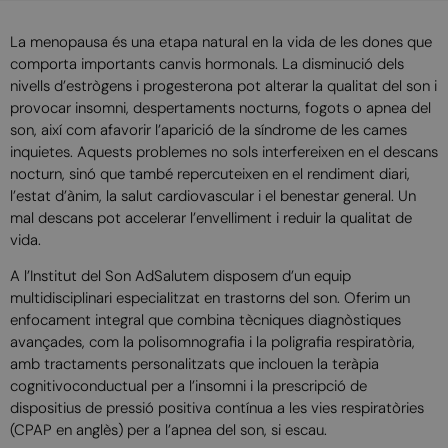
La menopausa és una etapa natural en la vida de les dones que
comporta importants canvis hormonals. La disminució dels
nivells d’estrògens i progesterona pot alterar la qualitat del son i
provocar insomni, despertaments nocturns, fogots o apnea del
son, així com afavorir l’aparició de la síndrome de les cames
inquietes. Aquests problemes no sols interfereixen en el descans
nocturn, sinó que també repercuteixen en el rendiment diari,
l’estat d’ànim, la salut cardiovascular i el benestar general. Un
mal descans pot accelerar l’envelliment i reduir la qualitat de
vida.
A l’Institut del Son AdSalutem disposem d’un equip
multidisciplinari especialitzat en trastorns del son. Oferim un
enfocament integral que combina tècniques diagnòstiques
avançades, com la polisomnografia i la poligrafia respiratòria,
amb tractaments personalitzats que inclouen la teràpia
cognitivoconductual per a l’insomni i la prescripció de
dispositius de pressió positiva contínua a les vies respiratòries
(CPAP en anglès) per a l’apnea del son, si escau.