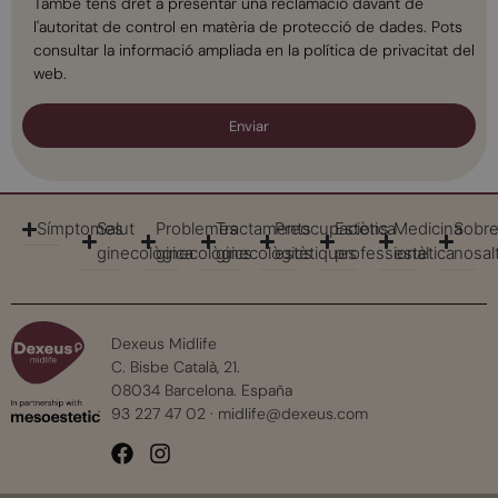
També tens dret a presentar una reclamació davant de
l'autoritat de control en matèria de protecció de dades. Pots
consultar la informació ampliada en la política de privacitat del
web.
Enviar
Símptomes
Salut
Problemes
Tractaments
Preocupacions
Estètica
Medicina
Sobr
ginecològica
ginecològics
ginecològics
estètiques
professional
estètica
nosal
Dexeus Midlife
C. Bisbe Català, 21.
08034 Barcelona. España
93 227 47 02
·
midlife@dexeus.com