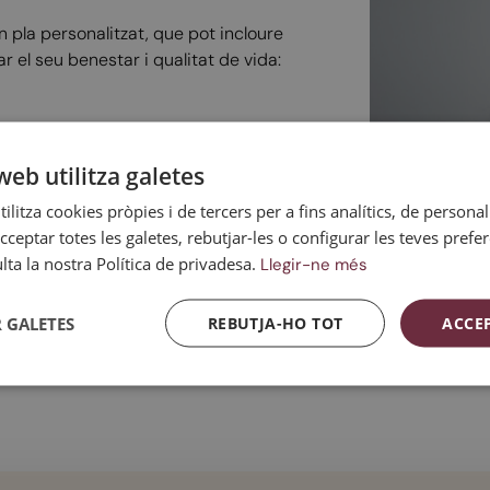
 un pla personalitzat, que pot incloure
r el seu benestar i qualitat de vida:
ulvovaginal.
web utilitza galetes
ilitza cookies pròpies i de tercers per a fins analítics, de personali
l de la menopausa.
cceptar totes les galetes, rebutjar-les o configurar les teves prefe
ta la nostra Política de privadesa.
Llegir-ne més
bunitats del centre: nutrició, fisioteràpia,
 GALETES
REBUTJA-HO TOT
ACCE