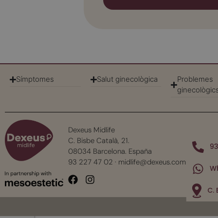
Símptomes
Salut ginecològica
Problemes
ginecològic
Dexeus Midlife
C. Bisbe Català, 21.
93
08034 Barcelona. España
93 227 47 02
·
midlife@dexeus.com
W
C. 