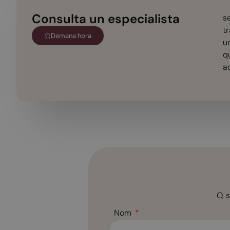
Consulta un especialista
s
tr
Demana hora
u
q
a
O, 
Nom