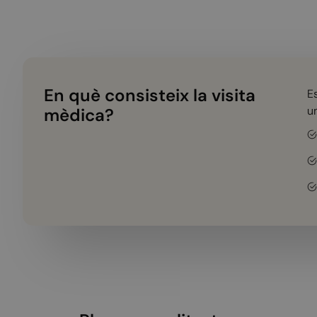
En què consisteix la visita
E
u
mèdica?