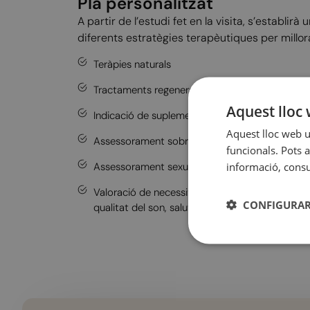
Pla personalitzat
A partir de l’estudi fet en la visita, s’establirà
diferents estratègies terapèutiques per millora
Teràpies naturals
Tractaments regeneratius per millorar la salut v
Aquest lloc 
Indicació de suplementació personalitzada.
Aquest lloc web ut
Assessorament sobre reemplaçament hormona
funcionals. Pots a
informació, consul
Assessorament sexual.
Valoració de necessitat d'una visita per altres su
CONFIGURAR
qualitat del son, salut mental...