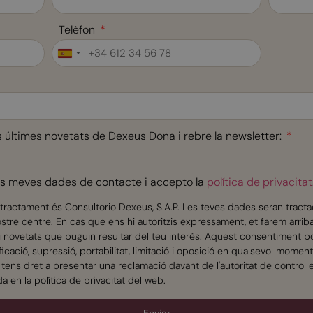
Telèfon
Spain
+34
s últimes novetats de Dexeus Dona i rebre la newsletter:
les meves dades de contacte i accepto la
política de privacitat
tractament és Consultorio Dexeus, S.A.P. Les teves dades seran tracta
nostre centre. En cas que ens hi autoritzis expressament, et farem arri
s i novetats que puguin resultar del teu interès. Aquest consentiment 
ificació, supressió, portabilitat, limitació i oposició en qualsevol mom
tens dret a presentar una reclamació davant de l'autoritat de control
a en la política de privacitat del web.