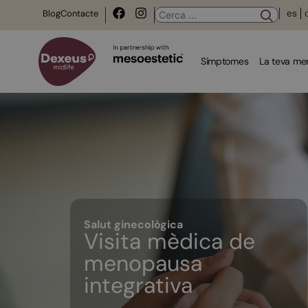
es
Blog
Contacte
Símptomes
La teva m
Salut ginecològica
Visita mèdica de
menopausa
integrativa