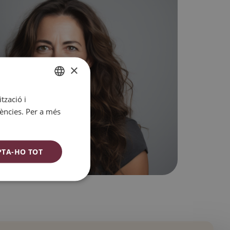
×
tzació i
SPANISH
rències. Per a més
CATALAN
ENGLISH
ESPAÑOL
PTA-HO TOT