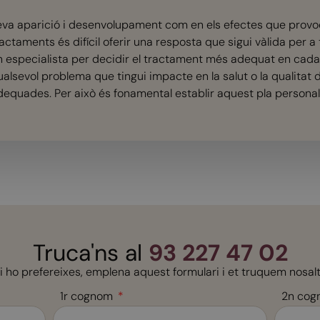
eva aparició i desenvolupament com en els efectes que provoc
actaments és difícil oferir una resposta que sigui vàlida per a t
n especialista per decidir el tractament més adequat en cada
ualsevol problema que tingui impacte en la salut o la qualitat
dequades. Per això és fonamental establir aquest pla personali
Truca'ns al
93 227 47 02
si ho prefereixes, emplena aquest formulari i et truquem nosalt
1r cognom
2n cog