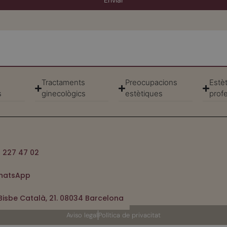
Enviar
Tractaments
Preocupacions
Estèt
s
ginecològics
estètiques
prof
 227 47 02
hatsApp
Bisbe Català, 21. 08034 Barcelona
Aviso legal
Política de privacitat