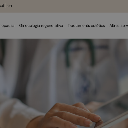
cat
en
enopausa
Ginecologia regenerativa
Tractaments estètics
Altres serv