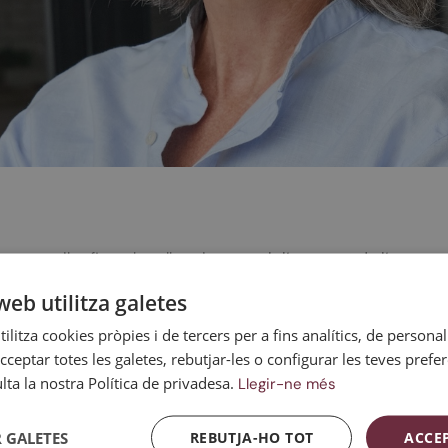
ue arriba fins a la vellesa i que,
amb l’augment de l’esperan
dona en molts països
. Per això és important promoure canvis pos
web utilitza galetes
amb salut.
ilitza cookies pròpies i de tercers per a fins analítics, de personali
ue provoca el cessament de la funció ovàrica, se sumen els de 
cceptar totes les galetes, rebutjar-les o configurar les teves prefe
astorns de salut o patologies com ara l’
osteoporosi
, l’artrosi,
ta la nostra Política de privadesa.
Llegir-ne més
alut i que la dona continuï fent-se revisions ginecològiques a
 GALETES
REBUTJA-HO TOT
ACCE