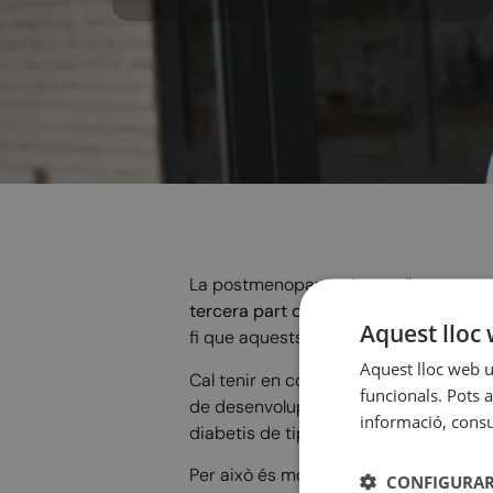
La postmenopausa és una llarga etapa q
tercera part dels anys de vida d’una 
Aquest lloc 
fi que aquests anys es puguin gaudir 
Aquest lloc web ut
Cal tenir en compte que, als canvis q
funcionals. Pots a
de desenvolupar algunes malalties i tr
informació, consul
diabetis de tipus 2 i el càncer.
Per això és molt important cuidar la s
CONFIGURAR