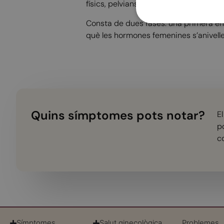
físics, pelvians, colorectals, de mama,
Consta de dues fases: una primera en 
què les hormones femenines s’anivell
Quins símptomes pots notar?
E
p
c
Símptomes
Salut ginecològica
Problemes