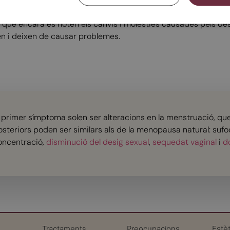
 de densitat òssia i de la pell de manera regular.
què encara es noten els canvis i molèsties causades pels des
en i deixen de causar problemes.
l primer símptoma solen ser alteracions en la menstruació, q
osteriors poden ser similars als de la menopausa natural: sufoca
oncentració,
disminució del desig sexual
,
sequedat vaginal
i
d
Tractaments
Preocupacions
Estèt