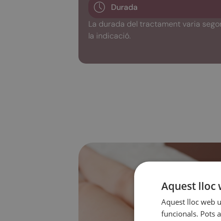
Durada
La durada del tractament varia segons
la indicació.
Aquest lloc 
Aquest lloc web ut
funcionals. Pots a