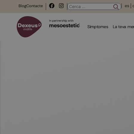
es
Blog
Contacte
Símptomes
La teva m