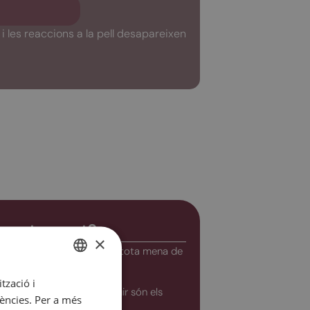
i les reaccions a la pell desapareixen
l tractament?
×
eqüència és adequat per a tota mena de
tzació i
SPANISH
ics que es poden aconseguir són els
rències. Per a més
CATALAN