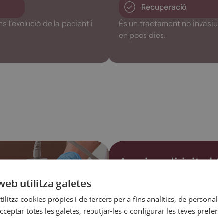
Recuperació
 l’evolució de la pacient i
És un tractament no invasiu 
en pocs dies.
A qui va dirigit e
El tractament amb radiofr
web utilitza galetes
pells.
ilitza cookies pròpies i de tercers per a fins analítics, de personali
Alguns dels beneficis estèt
cceptar totes les galetes, rebutjar-les o configurar les teves prefe
següents: