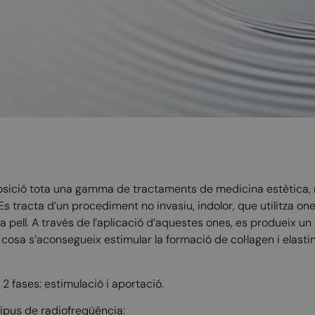
osició tota una gamma de tractaments de medicina estètica, m
s tracta d’un procediment no invasiu, indolor, que utilitza o
la pell. A través de l’aplicació d’aquestes ones, es produeix 
 cosa s’aconsegueix estimular la formació de col·lagen i elastin
2 fases: estimulació i aportació.
tipus de radiofreqüència: