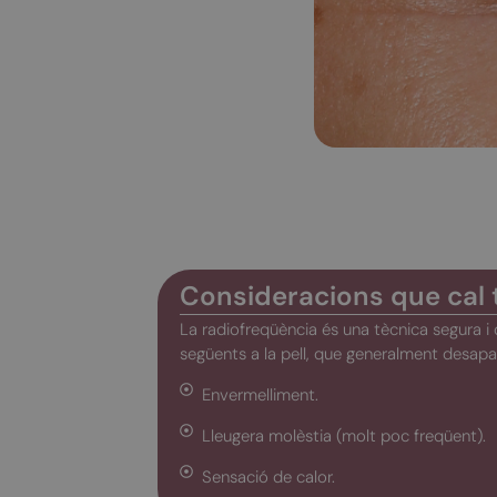
Consideracions que cal 
La radiofreqüència és una tècnica segura i 
següents a la pell, que generalment desapa
Envermelliment.
Lleugera molèstia (molt poc freqüent).
Sensació de calor.