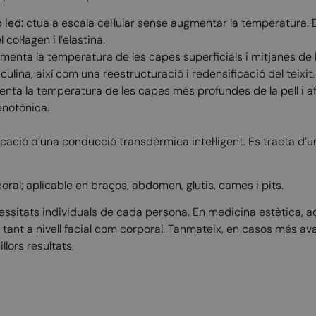
 led:
ctua a escala cel·lular sense augmentar la temperatura. El
 col·lagen i l’elastina.
gmenta la temperatura de les capes superficials i mitjanes de l
ticulina, així com una reestructuració i redensificació del teixit.
enta la temperatura de les capes més profundes de la pell i afa
enotònica.
licació d’una conducció transdèrmica intel·ligent. Es tracta 
rporal; aplicable en braços, abdomen, glutis, cames i pits.
ssitats individuals de cada persona. En medicina estètica, aqu
 tant a nivell facial com corporal. Tanmateix, en casos més a
lors resultats.