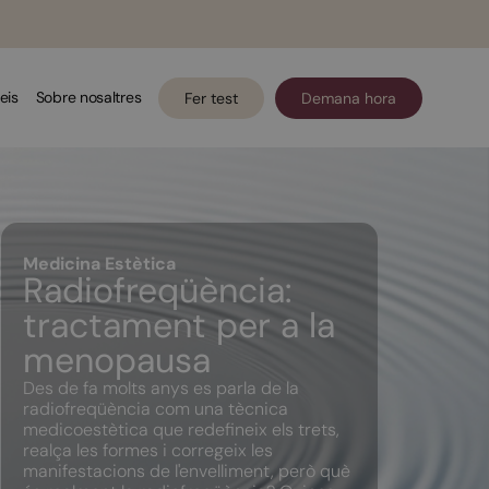
eis
Sobre nosaltres
Fer test
Demana hora
Medicina Estètica
Radiofreqüència:
tractament per a la
menopausa
Des de fa molts anys es parla de la
radiofreqüència com una tècnica
medicoestètica que redefineix els trets,
realça les formes i corregeix les
manifestacions de l'envelliment, però què