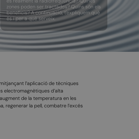
és realment la radiofreqüència? Quines
zones poden ser tractades? Quins són els
beneficis? A continuació, t'expliquem què
és i per a què serveix.
itjançant l’aplicació de tècniques
nes electromagnètiques d’alta
un augment de la temperatura en les
a, regenerar la pell, combatre l’excés