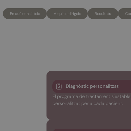
En què consisteix
A qui es dirigeix
Resultats
Con
Diagnòstic personalitzat
El programa de tractament s’estable
personalitzat per a cada pacient.