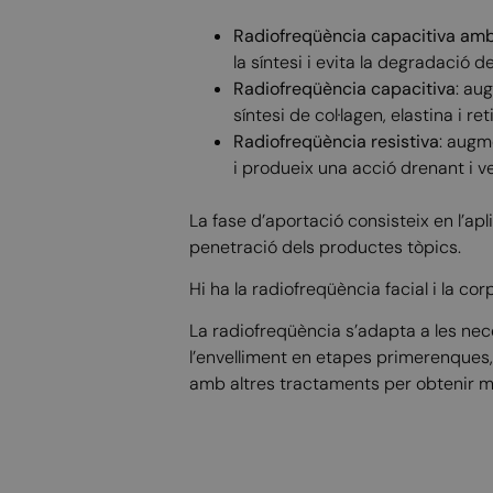
Radiofreqüència capacitiva amb
la síntesi i evita la degradació del
Radiofreqüència capacitiva
: au
síntesi de col·lagen, elastina i re
Radiofreqüència resistiva
: augm
i produeix una acció drenant i v
La fase d’aportació consisteix en l’ap
penetració dels productes tòpics.
Hi ha la radiofreqüència facial i la co
La radiofreqüència s’adapta a les nece
l’envelliment en etapes primerenques,
amb altres tractaments per obtenir mil