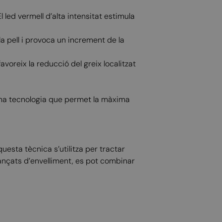
 led vermell d’alta intensitat estimula
a pell i provoca un increment de la
voreix la reducció del greix localitzat
d’una tecnologia que permet la màxima
esta tècnica s’utilitza per tractar
vançats d’envelliment, es pot combinar