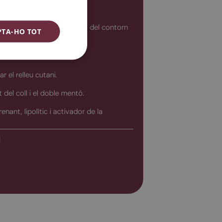
al facial.
ENGLISH
expressió del front i la zona del contorn
ESPAÑOL
PTA-HO TOT
 i lluminositat.
ar el relleu cutani.
 del coll i el doble mentó.
nant, lipolític i activador de la