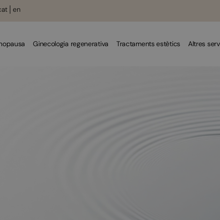
cat
en
enopausa
Ginecologia regenerativa
Tractaments estètics
Altres serv