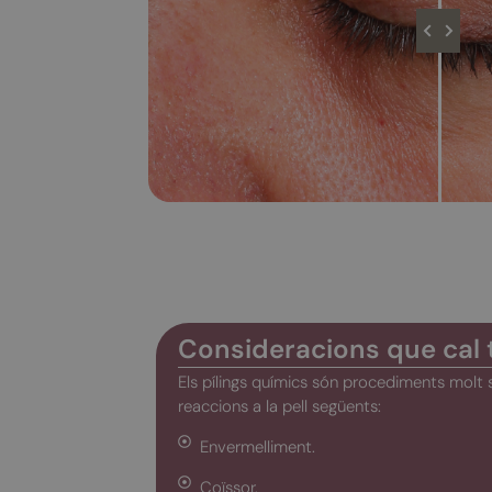
Consideracions que cal 
Els pílings químics són procediments molt 
reaccions a la pell següents:
Envermelliment.
Coïssor.