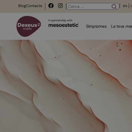
es
Blog
Contacte
Símptomes
La teva m