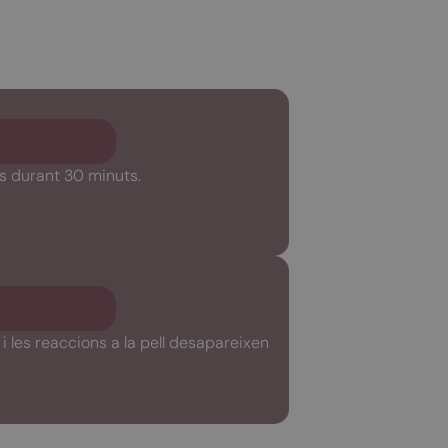
es durant 30 minuts.
i les reaccions a la pell desapareixen