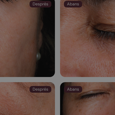
Després
Abans
Després
Abans