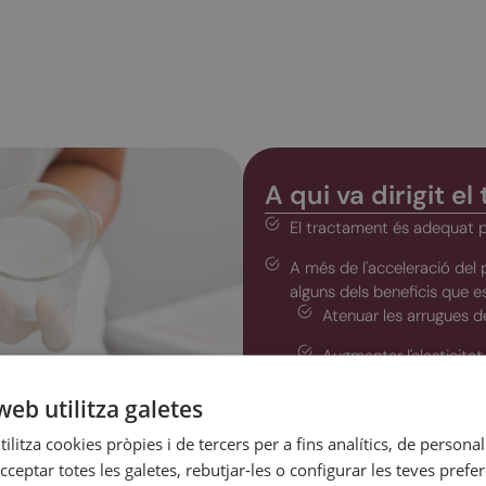
A qui va dirigit e
El tractament és adequat p
A més de l'acceleració del 
alguns dels beneficis que 
Atenuar les arrugues de 
Augmentar l'elasticitat 
Millorar l'aparença de l
web utilitza galetes
Atenuar les taques gene
ilitza cookies pròpies i de tercers per a fins analítics, de personali
l'estimulació hormonal 
cceptar totes les galetes, rebutjar-les o configurar les teves prefe
anticonceptius.