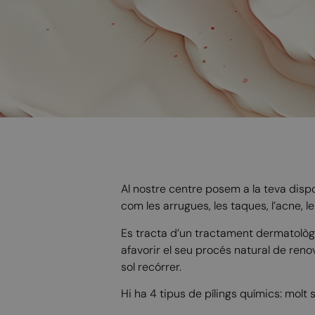
Al nostre centre posem a la teva dispo
com les arrugues, les taques, l’acne, le
Es tracta d’un tractament dermatològic 
afavorir el seu procés natural de renov
sol recórrer.
Hi ha 4 tipus de pílings químics: molt s