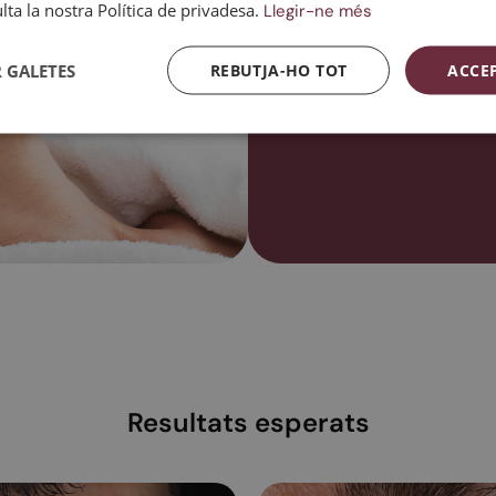
ta la nostra Política de privadesa.
Llegir-ne més
Millorar la textura, les 
oberts.
 GALETES
REBUTJA-HO TOT
ACCE
Contacta amb nosaltres
Resultats esperats