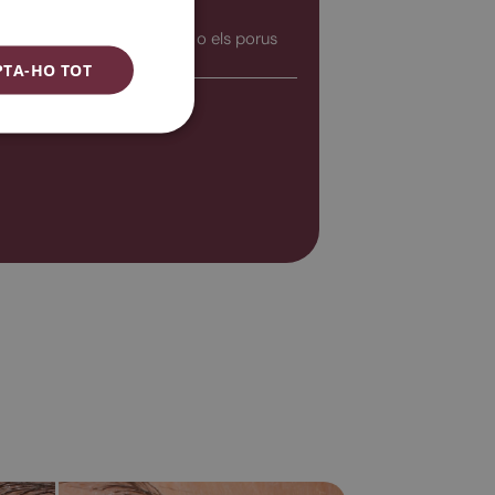
ENGLISH
petites cicatrius, les estries o els porus
ESPAÑOL
PTA-HO TOT