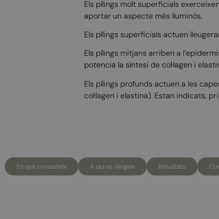
Els pílings molt superficials exerceixen
aportar un aspecte més lluminós.
Els pílings superficials actuen lleug
Els pílings mitjans arriben a l’epide
potencia la síntesi de col·lagen i elasti
Els pílings profunds actuen a les cape
col·lagen i elastina). Estan indicats, 
En què consisteix
A qui es dirigeix
Resultats
Con