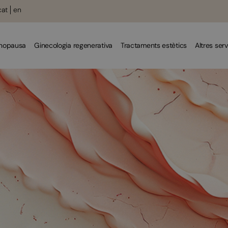
cat
en
enopausa
Ginecologia regenerativa
Tractaments estètics
Altres serv