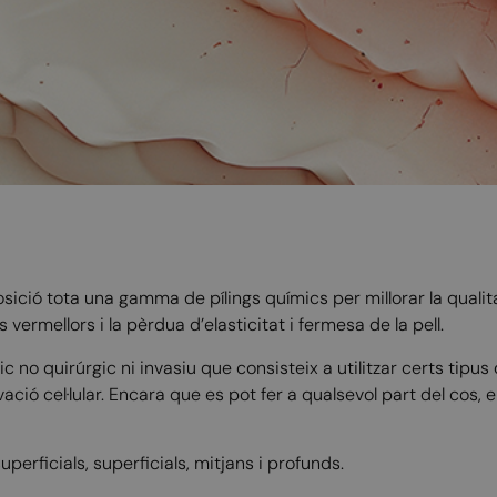
sició tota una gamma de pílings químics per millorar la qualita
s vermellors i la pèrdua d’elasticitat i fermesa de la pell.
no quirúrgic ni invasiu que consisteix a utilitzar certs tipus 
ació cel·lular. Encara que es pot fer a qualsevol part del cos, e
uperficials, superficials, mitjans i profunds.