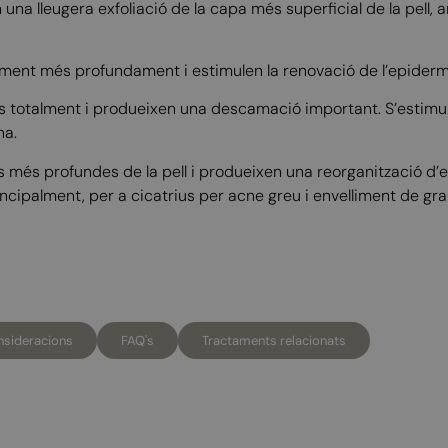
 una lleugera exfoliació de la capa més superficial de la pell, a
erament més profundament i estimulen la renovació de l’epiderm
rmis totalment i produeixen una descamació important. S’estimu
na.
s més profundes de la pell i produeixen una reorganització d’
principalment, per a cicatrius per acne greu i envelliment de gra
sideracions
FAQ's
Tractaments relacionats