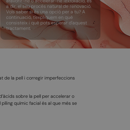
afavorir-ne o accelerar-ne l'exfoliació, és
a dir, el seu procés natural de renovació.
Vols saber si és una opció per a tu? A
continuació, t'expliquem en què
consisteix i què pots esperar d'aquest
tractament.
t de la pell i corregir imperfeccions
d’àcids sobre la pell per accelerar o
l píling químic facial és al que més se