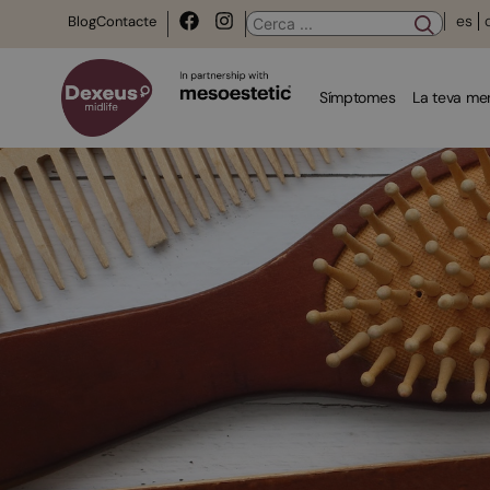
es
Blog
Contacte
Símptomes
La teva m