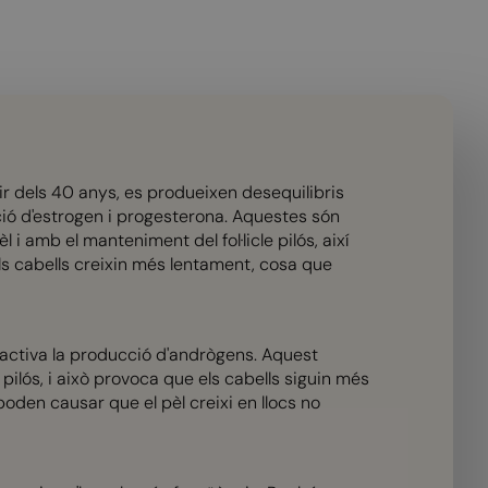
r dels 40 anys, es produeixen desequilibris
ó d'estrogen i progesterona. Aquestes són
 amb el manteniment del fol·licle pilós, així
ls cabells creixin més lentament, cosa que
'activa la producció d'andrògens. Aquest
le pilós, i això provoca que els cabells siguin més
oden causar que el pèl creixi en llocs no