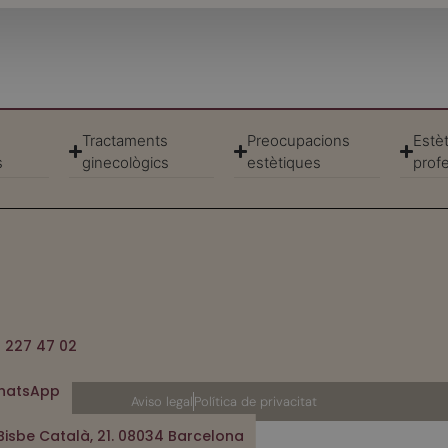
Tractaments
Preocupacions
Estèt
s
ginecològics
estètiques
prof
 227 47 02
hatsApp
Aviso legal
Política de privacitat
Bisbe Català, 21. 08034 Barcelona