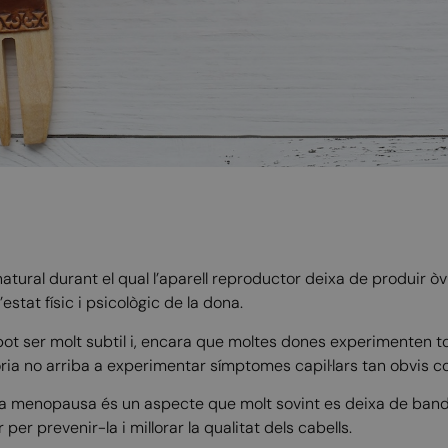
atural durant el qual l’aparell reproductor deixa de produir òvu
estat físic i psicològic de la dona.
 pot ser molt subtil i, encara que moltes dones experimenten
oria no arriba a experimentar símptomes capil·lars tan obvis c
n la menopausa és un aspecte que molt sovint es deixa de ban
per prevenir-la i millorar la qualitat dels cabells.