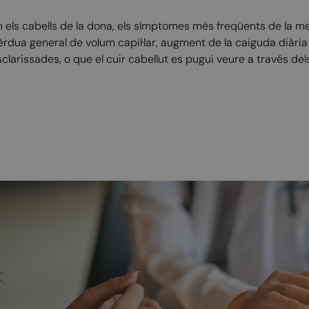
n els cabells de la dona, els símptomes més freqüents de la me
èrdua general de volum capil·lar, augment de la caiguda diària
clarissades, o que el cuir cabellut es pugui veure a través dels
isita mèdica de menopausa integrativa