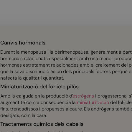
Canvis hormonals
Durant la menopausa i la perimenopausa, generalment a parti
hormonals relacionats especialment amb una menor producci
hormones estretament relacionades amb el creixement del pèl i
que la seva disminució és un dels principals factors perquè e
n'afecta la qualitat i quantitat.
Miniaturització del fol·licle pilós
Amb la caiguda en la producció d'
estrògens
i progesterona, s
augment té com a conseqüència la
miniaturització
del fol·lic
fins, trencadissos i propensos a caure. Els andrògens també p
desitjats, com la cara.
Tractaments químics dels cabells