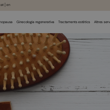
cat
en
enopausa
Ginecologia regenerativa
Tractaments estètics
Altres serv