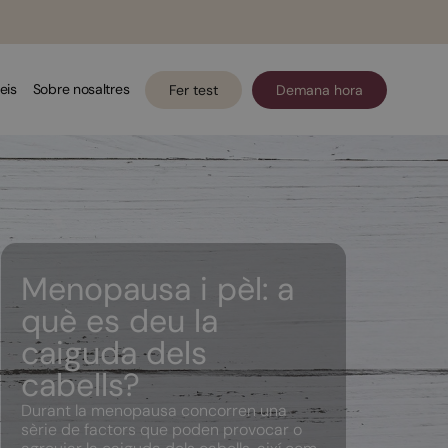
eis
Sobre nosaltres
Fer test
Demana hora
Menopausa i pèl: a
què es deu la
caiguda dels
cabells?
Durant la menopausa concorren una
sèrie de factors que poden provocar o