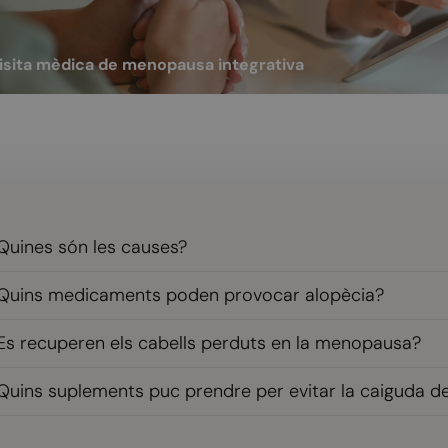
 tracta d'una visita que fa un ginecòleg especialista en Ginecologia regenera
isita mèdica de menopausa integrativa
Veure més
Quines són les causes?
Quins medicaments poden provocar alopècia?
Es recuperen els cabells perduts en la menopausa?
Quins suplements puc prendre per evitar la caiguda d