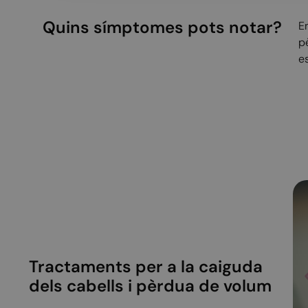
Quins símptomes pots notar?
E
p
es
Tractaments per a la caiguda
dels cabells i pèrdua de volum
V