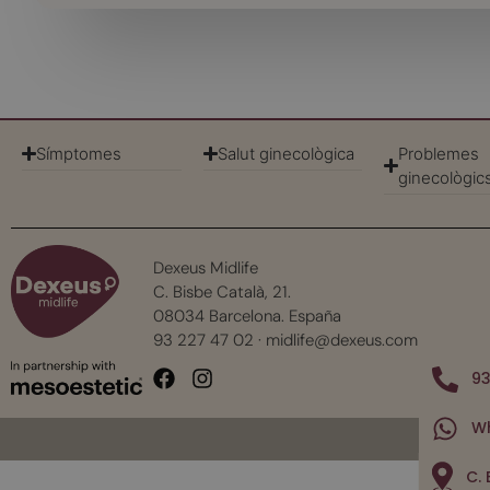
Símptomes
Salut ginecològica
Problemes
ginecològic
Dexeus Midlife
C. Bisbe Català, 21.
08034 Barcelona. España
93 227 47 02
·
midlife@dexeus.com
93
W
C. 