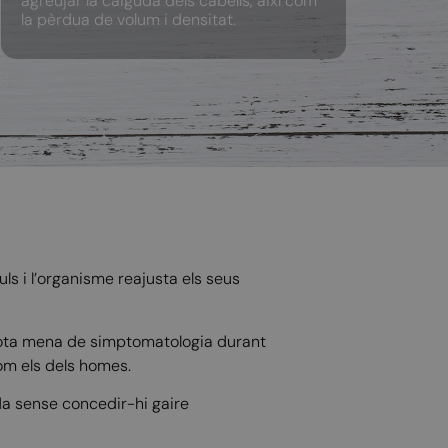
agreujar la caiguda dels cabells, així com
la pèrdua de volum i densitat.
ls i l’organisme reajusta els seus
 tota mena de simptomatologia durant
om els dels homes.
da sense concedir-hi gaire