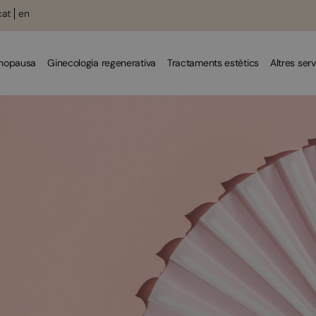
cat
en
enopausa
Ginecologia regenerativa
Tractaments estètics
Altres serv