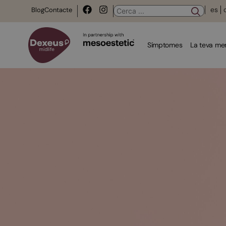
es
Blog
Contacte
Símptomes
La teva m