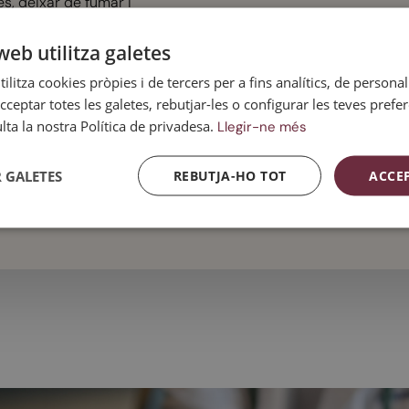
es, deixar de fumar i
Alteracion
vitar-ne els
Begudes
del son.
esencadenants.
amb
web utilitza galetes
cafeïna.
ilitza cookies pròpies i de tercers per a fins analítics, de personali
Augment de
cceptar totes les galetes, rebutjar-les o configurar les teves prefe
la
ta la nostra Política de privadesa.
Llegir-ne més
temperatura
ambiental.
 GALETES
REBUTJA-HO TOT
ACCE
Espais
tancats.