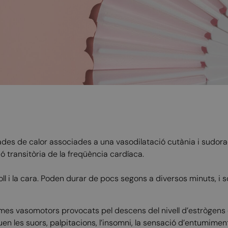
des de calor associades a una vasodilatació cutània i sudora
 transitòria de la freqüència cardíaca.
 coll i la cara. Poden durar de pocs segons a diversos minuts, i 
mes vasomotors provocats pel descens del nivell d’estrògens 
les suors, palpitacions, l’insomni, la sensació d’entumiment o