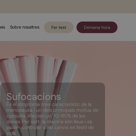
eis
Sobre nosaltres
Fer test
Demana hora
Sufocacions
És el símptoma més característic de la
menopausa i un dels principals motius de
consulta. Afecten un 70-80% de les
dones. Per sort, la majoria són lleus i es
poden controlar amb canvis en l'estil de
vida.