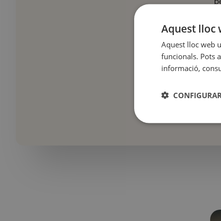
p
e
d
Aquest lloc 
Aquest lloc web ut
funcionals. Pots a
informació, consul
CONFIGURAR