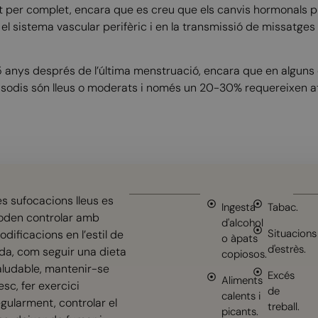
at per complet, encara que es creu que els canvis hormonals 
 el sistema vascular perifèric i en la transmissió de missatge
,5 anys després de l’última menstruació, encara que en algun
episodis són lleus o moderats i només un 20-30% requereixen 
es sufocacions lleus es
Ingesta
Tabac.
oden controlar amb
d'alcohol
Situacions
dificacions en l’estil de
o àpats
d'estrès.
ida, com seguir una dieta
copiosos.
aludable, mantenir-se
Excés
Aliments
esc, fer exercici
de
calents i
egularment, controlar el
treball.
picants.