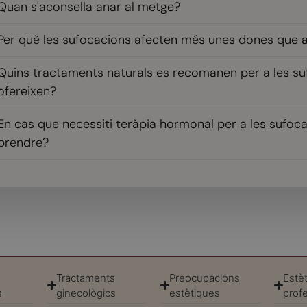
Quan s'aconsella anar al metge?
Per què les sufocacions afecten més unes dones que a
Quins tractaments naturals es recomanen per a les suf
ofereixen?
En cas que necessiti teràpia hormonal per a les sufoca
prendre?
Tractaments
Preocupacions
Estèt
s
ginecològics
estètiques
prof