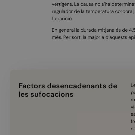
vertígens. La causa no s’ha determin
regulador de la temperatura corporal,
l’aparició.
En general la durada mitjana és de 4
més. Per sort, la majoria d’aquests 
Factors desencadenants de
L
p
les sufocacions
mo
v
s
fr
r