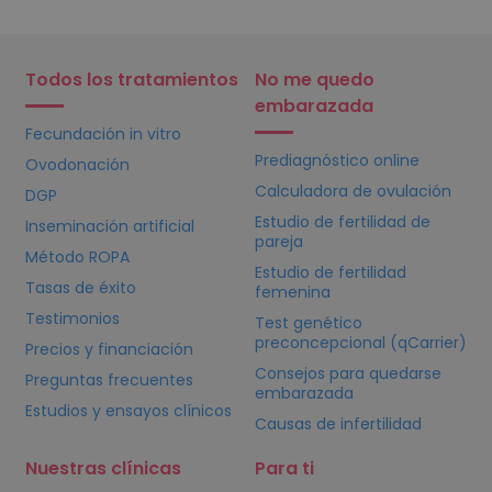
Todos los tratamientos
No me quedo
embarazada
Fecundación in vitro
Prediagnóstico online
Ovodonación
Calculadora de ovulación
DGP
Estudio de fertilidad de
Inseminación artificial
pareja
Método ROPA
Estudio de fertilidad
Tasas de éxito
femenina
Testimonios
Test genético
preconcepcional (qCarrier)
Precios y financiación
Consejos para quedarse
Preguntas frecuentes
embarazada
Estudios y ensayos clínicos
Causas de infertilidad
Nuestras clínicas
Para ti