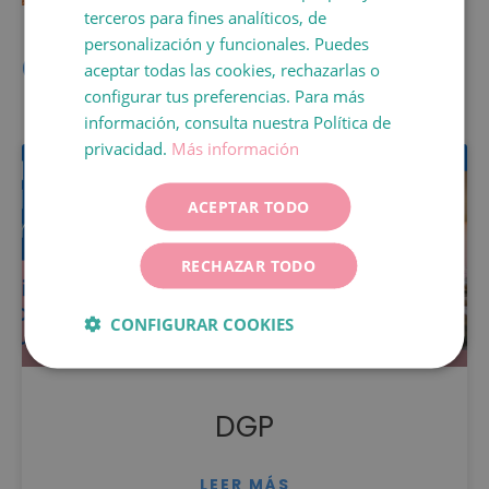
terceros para fines analíticos, de
CATALÀ
personalización y funcionales. Puedes
Contenido
ENGLISH
aceptar todas las cookies, rechazarlas o
Relacionado
configurar tus preferencias. Para más
FRANÇAIS
información, consulta nuestra Política de
ITALIANO
privacidad.
Más información
DEUTSCH
ACEPTAR TODO
ESPAÑOL
RECHAZAR TODO
CONFIGURAR COOKIES
DGP
LEER MÁS