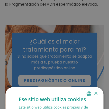
la Fragmentación del ADN espermático elevada.
¿Cuál es el mejor
tratamiento para mí?
Si no sabes qué tratamiento se adapta
más a ti, prueba nuestro
prediagnóstico online
PREDIAGNÓSTICO ONLINE
×
PEDIR CITA
Ese sitio web utiliza cookies
Este sitio web utiliza cookies propias y de
SPANISH