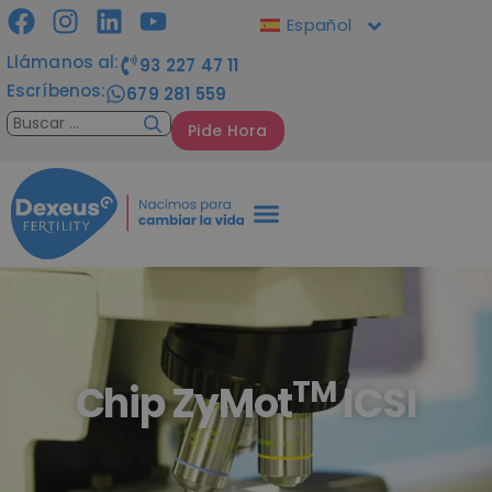
Español
Llámanos al:
93 227 47 11
Escríbenos:
679 281 559
Pide Hora
TM
Chip ZyMot
ICSI