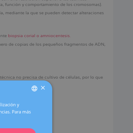
ura, función y comportamiento de los cromosomas).
a, mediante la que se pueden detectar alteraciones
ante
biopsia corial o amniocentesis.
mero de copias de los pequeños fragmentos de ADN,
técnica no precisa de cultivo de células, por lo que
×
lización y
SPANISH
encias. Para más
CATALÀ
ENGLISH