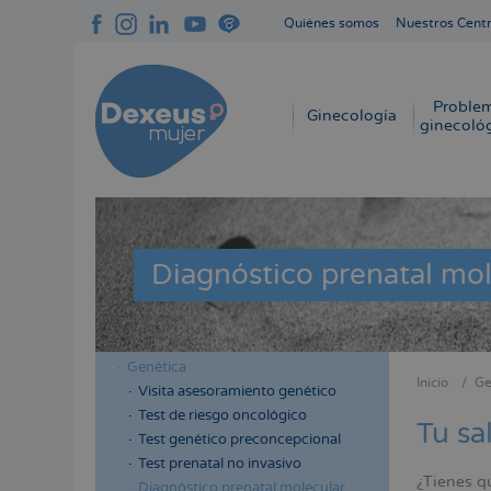
Pasar
Quiénes somos
Nuestros Cent
al
Navegación
contenido
superior
principal
cabecera
Proble
Navegación
Ginecología
ginecoló
principal
Diagnóstico prenatal mol
Genética
Menú
Menú
Inicio
Ge
Visita asesoramiento genético
Sobres
lateral
lateral
Test de riesgo oncológico
enlace
Tu sa
cabecera
principal
Test genético preconcepcional
de
Test prenatal no invasivo
ayuda
¿Tienes qu
Diagnóstico prenatal molecular