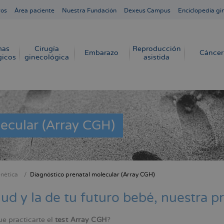
ros
Área paciente
Nuestra Fundación
Dexeus Campus
Enciclopedia gi
mas
Cirugía
Reproducción
Embarazo
Cáncer
gicos
ginecológica
asistida
ecular (Array CGH)
nética
Diagnóstico prenatal molecular (Array CGH)
cribir
s
lud y la de tu futuro bebé, nuestra p
e practicarte el
test Array CGH
?