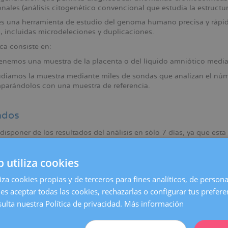
nales (análisis citogenético convencional que estudia la estruct
 es una herramienta de estudio del genoma humano precisa y rápid
, incluidas microdeleciones y duplicaciones.
ca consiste en:
enemos una muestra de la placenta o del líquido amniótico medi
udiamos la muestra mediante miles de sondas que analizan el nú
parándolos con una muestra de referencia.
ados
sponer de los resultados del análisis en sólo 7 días, ya que esta 
 de espera es menor.
b utiliza cookies
liza cookies propias y de terceros para fines analíticos, de persona
es aceptar todas las cookies, rechazarlas o configurar tus prefer
ulta nuestra Política de privacidad.
Más información