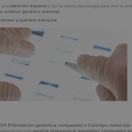
n una
atención experta
y con la última tecnología para vivir tu e
n análisis genético prenatal
.
ación
pienses y quédate tranquila.
CGH (Hibridación genómica comparada) o Cariotipo molecular 
 generación que
permite diagnosticar anomalías cromosómicas