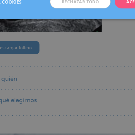
 COOKIES
RECHAZAR TODO
ACE
escargar folleto
 quién
qué elegirnos
s