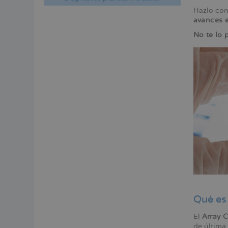
a
Hazlo co
la
avances e
naveg
No te lo 
Qué es
El
Array 
de última