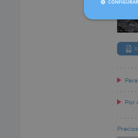
CONFIGURAR
D
Para
Por 
Precio