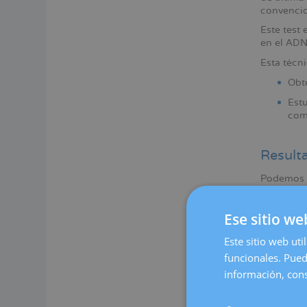
convencio
Este test
en el ADN
Esta técni
Obt
Est
com
Result
Podemos di
el tiempo
Ese sitio we
Este sitio web uti
funcionales. Pued
información, cons