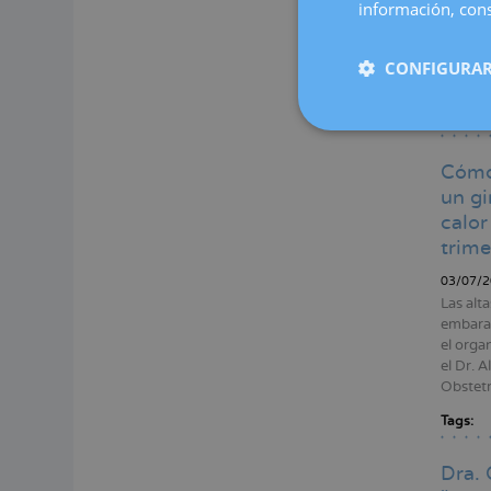
de casi
información, cons
motivos
edición
Reprodu
CONFIGURAR
Londres
Tags:
Cómo 
un gi
calor
trime
03/07/2
Las alt
embaraz
el organ
el Dr. 
Obstetr
Tags:
Dra. 