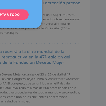
psia para asegurar su detección precoz
ENGLISH
PTAR TODO
FRENCH
realizado por investigadores de Dexeus Mujer, muestra
encia vascular uterina, un biomarcador clave para evaluar
DEUTSCH
desarrollar la enfermedad, puede verse alterada en
razos obtenidos por Fecundación in vitro (FiV) y
ITALIANO
res más bajos.
ESPAÑOL
 reunirá a la élite mundial de la
 reproductiva en la 47ª edición del
 de la Fundación Dexeus Mujer
 Dexeus Mujer organiza del 23 al 25 de abril el 47
l Dexeus Congress, bajo el lema “
Reproductive Medicine
orld
”. El congreso, que tendrá lugar en el Palau de
e Catalunya, reunirá a más de 600 profesionales de la
roductiva procedentes de todo el mundo y se consolida,
iones, como uno de los encuentros de referencia
 en salud de la mujer.