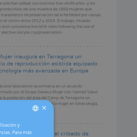
solicitan utilizar sus ovocitos tras vitrificarlos- y los
eproductivos de una muestra de 1859 mujeres que
 tratamiento de preservación de la fertilidad por causas
 el centro entre 2012 y 2024. El trabajo, titulado
 and cumulative live birth rates following the use of
r elective oocyte cryopreservation.
ujer inaugura en Tarragona un
rio de reproducción asistida equipado
ecnología más avanzada en Europa
de este laboratorio se enmarca en un acuerdo
firmado por el Grupo Dexeus Mujer con Viamed Salud
 a la población del área del Camp de Tarragona un
cializado en salud integral de la mujer en Ginecología,
×
y Reproducción.
lización y
SPANISH
encias. Para más
o sugiere actualizar el cribado de
CATALÀ