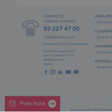
CONTACTO
ÁREA PRI
Teléfono centralita:
Informaci
93 227 47 00
DONANTE
info@dexeus.com
Donante d
Nuestros Centros
|
Alojamiento
INFORMA
Consultorio Dexeus S.A.P.
Encicloped
Gran Via Carles III 71-75.
08028 Barcelona.
REPRODU
España
Dexeus Fer
Pide hora
© Copyright 2007-2026 Consultorio