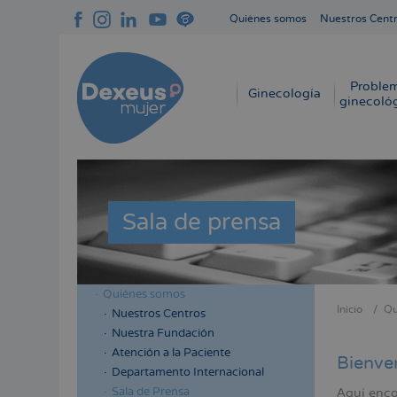
Pasar
Quiénes somos
Nuestros Cent
al
Navegación
contenido
superior
principal
cabecera
Proble
Navegación
Ginecología
ginecoló
principal
Sala de prensa
Quiénes somos
Menú
Inicio
Qu
Nuestros Centros
Sobres
lateral
Nuestra Fundación
enlace
cabecera
Atención a la Paciente
Bienve
de
Departamento Internacional
ayuda
Sala de Prensa
Aquí enco