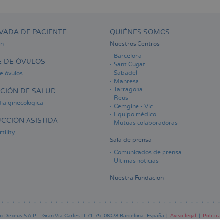
VADA DE PACIENTE
QUIÉNES SOMOS
ón
Nuestros Centros
Barcelona
 DE ÓVULOS
Sant Cugat
Sabadell
e óvulos
Manresa
Tarragona
CIÓN DE SALUD
Reus
ia ginecológica
Cemgine - Vic
Equipo médico
CCIÓN ASISTIDA
Mutuas colaboradoras
tility
Sala de prensa
Comunicados de prensa
Últimas noticias
Nuestra Fundación
 Dexeus S.A.P. - Gran Via Carles III 71-75. 08028 Barcelona. España
Aviso legal
Polític