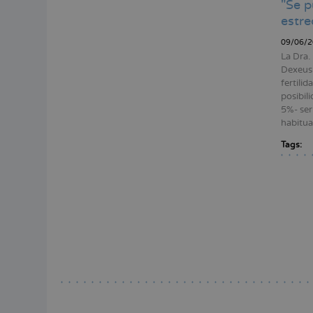
"Se p
estre
09/06/2
La Dra.
Dexeus 
fertili
posibil
5%- ser
habitual
Tags:
Pagina