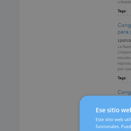
cribado
Tags:
Conge
para 
12/07/2
La Razó
Criopre
estudio 
reprodu
por cau
Tags:
Conge
las o
dona
Ese sitio we
06/07/2
Este sitio web uti
La Vang
funcionales. Pued
Mujer q