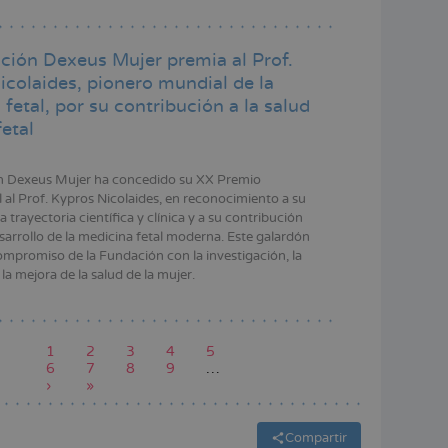
ción Dexeus Mujer premia al Prof.
icolaides, pionero mundial de la
fetal, por su contribución a la salud
etal
n Dexeus Mujer ha concedido su XX Premio
l al Prof. Kypros Nicolaides, en reconocimiento a su
a trayectoria científica y clínica y a su contribución
sarrollo de la medicina fetal moderna. Este galardón
compromiso de la Fundación con la investigación, la
la mejora de la salud de la mujer.
Página
1
Page
2
Page
3
Page
4
Page
5
actual
Page
6
Page
7
Page
8
Page
9
…
Siguiente
›
Última
»
página
página
Compartir