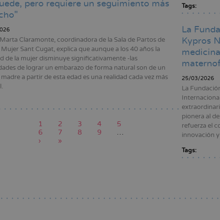
uede, pero requiere un seguimiento más
Tags:
cho"
La Funda
026
Kypros N
 Marta Claramonte, coordinadora de la Sala de Partos de
Mujer Sant Cugat, explica que aunque a los 40 años la
medicina 
dad de la mujer disminuye significativamente -las
maternof
idades de lograr un embarazo de forma natural son de un
 madre a partir de esta edad es una realidad cada vez más
25/03/2026
.
La Fundació
Internaciona
extraordinari
pionera al de
Página
1
Page
2
Page
3
Page
4
Page
5
refuerza el 
actual
Page
6
Page
7
Page
8
Page
9
…
ción
innovación y 
Siguiente
›
Última
»
página
página
Tags:
Paginación