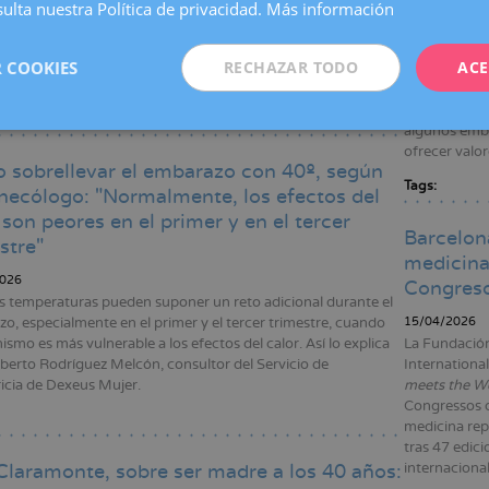
 2000 mujeres que decidieron congelar sus óvulos por
ulta nuestra Política de privacidad.
Más información
preeclam
 sociales. Los resultados se han presentado en la 42ª
 del Congreso anual de la Sociedad Europea de
22/04/2026
cción Humana y Embriología (ESHRE), celebrada en
 COOKIES
RECHAZAR TODO
ACE
El trabajo, 
.
que la resist
el riesgo de 
algunos emba
ofrecer valo
sobrellevar el embarazo con 40º, según
Tags:
necólogo: "Normalmente, los efectos del
 son peores en el primer y en el tercer
Barcelona
stre"
medicina
026
Congreso
as temperaturas pueden suponer un reto adicional durante el
o, especialmente en el primer y el tercer trimestre, cuando
15/04/2026
ismo es más vulnerable a los efectos del calor. Así lo explica
La Fundación
Alberto Rodríguez Melcón, consultor del Servicio de
Internationa
icia de Dexeus Mujer.
meets the W
Congressos d
medicina rep
tras 47 edic
Claramonte, sobre ser madre a los 40 años:
internacional