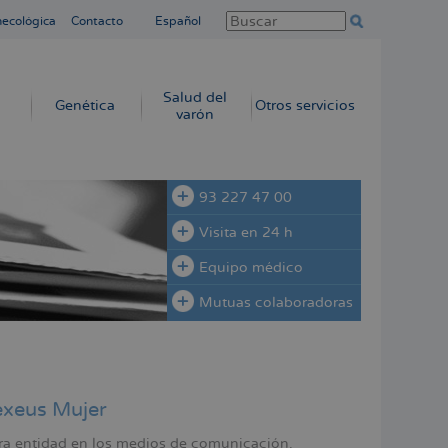
necológica
Contacto
Español
Salud del
Genética
Otros servicios
varón
93 227 47 00
Visita en 24 h
Equipo médico
Mutuas colaboradoras
exeus Mujer
tra entidad en los medios de comunicación.