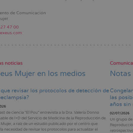
:
ento de Comunicación
ujer
ación
227 47 00
exeus.com
s noticias
Comunica
eus Mujer en los medios
Notas
que revisar los protocolos de detección de
Congelar
eeclampsia?
las posib
años sin 
026
ast de ciencia "El Pou" entrevista a la Dra. Valeria Donno
02/07/2026
able de I+D del Servicio de Medicina de la Reproducción de
Un grupo de 
Mujer, a raíz de un estudio publicado por el centro que
Reproducción
la necesidad de revisar los protocolos para actualizar el
retrospectivo