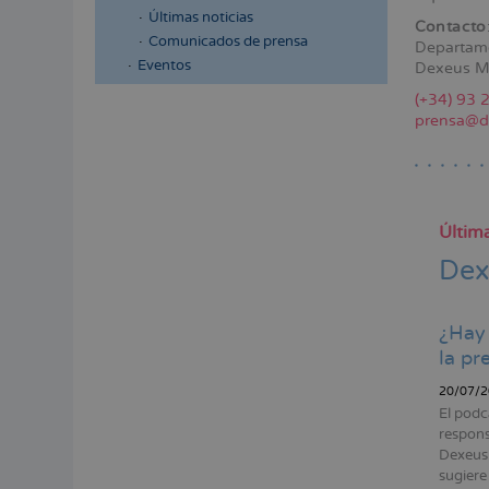
a
Últimas noticias
Contacto
la
Comunicados de prensa
Departam
Eventos
Dexeus M
naveg
(+34) 93 
Menú
prensa@d
lateral
principal
Última
Dex
¿Hay 
la pr
20/07/2
El podc
respons
Dexeus 
sugiere 