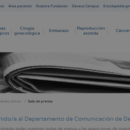
ros
Área paciente
Nuestra Fundación
Dexeus Campus
Enciclopedia gi
mas
Cirugía
Reproducción
Embarazo
Cáncer
gicos
ginecológica
asistida
iénes somos
Sala de prensa
cribir
s
nido/a al Departamento de Comunicación de D
ntrarás todas nuestras notas de prensa y las apariciones de nues