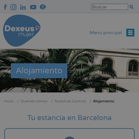
Pasar
al
contenido
principal
Menú principal
Alojamiento
Inicio
Quiénes somos
Nuestros Centros
Alojamiento
Sobrescribir
enlaces
Tu estancia en Barcelona
de
ayuda
a