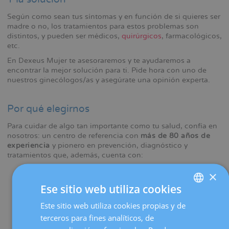
Según como sean tus síntomas y en función de si quieres ser
madre o no, los tratamientos para estos problemas son
distintos, y pueden ser médicos,
quirúrgicos
, farmacológicos,
etc.
En Dexeus Mujer te asesoraremos y te ayudaremos a
encontrar la mejor solución para ti. Pide hora con uno de
nuestros ginecólogos/as y asegúrate una opinión experta.
Por qué elegirnos
Para cuidar de algo tan importante como tu salud, confía en
nosotros: un centro de referencia con
más de 80 años de
experiencia
y pionero en prevención, diagnóstico y
tratamientos que, además, cuenta con:
×
Ese sitio web utiliza cookies
Este sitio web utiliza cookies propias y de
SPANISH
terceros para fines analíticos, de
La
última tecnología en diagnóstico por la imagen
y un
CATALÀ