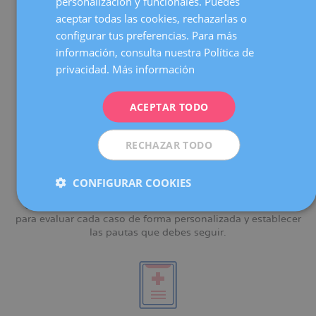
personalización y funcionales. Puedes
equipo de radiólogos especializado
en el diagnóstico de
ENGLISH
miomas y pólipos.
aceptar todas las cookies, rechazarlas o
configurar tus preferencias. Para más
FRENCH
información, consulta nuestra Política de
DEUTSCH
privacidad.
Más información
ITALIANO
Un
equipo de cirujanos/as
que realiza cada año más de
ACEPTAR TODO
ESPAÑOL
1.500 cirugías ginecológicas.
RECHAZAR TODO
CONFIGURAR COOKIES
Un
Comité de expertos/as
que se reúne semanalmente
para evaluar cada caso de forma personalizada y establecer
las pautas que debes seguir.