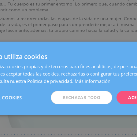
… Tu cuerpo es tu primer entorno. Lo primero que, cuando cambi
ntir como un problema.
vitamos a recorrer todas las etapas de la vida de una mujer. Cono
ación
 de la vida, es el primer paso para comprenderte mejor a ti misma.
aje fascinante, además, tu propio camino hacia la salud y la calida
b utiliza cookies
INFANCIA
PUBERTAD
liza cookies propias y de terceros para fines analíticos, de persona
MATERNIDAD
MENOPAUSI
es aceptar todas las cookies, rechazarlas o configurar tus prefer
ulta nuestra Política de privacidad.
Más información
 COOKIES
RECHAZAR TODO
ACE