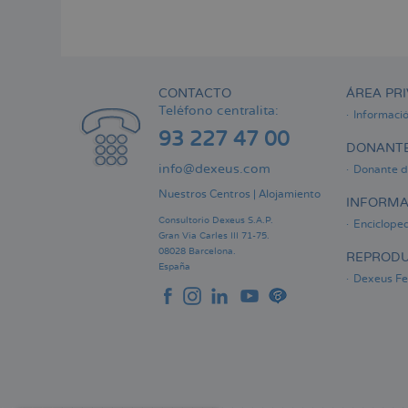
CONTACTO
ÁREA PRI
Teléfono centralita:
Informaci
93 227 47 00
DONANTE
info@dexeus.com
Donante d
Nuestros Centros
|
Alojamiento
INFORMA
Consultorio Dexeus S.A.P.
Encicloped
Gran Via Carles III 71-75.
08028 Barcelona.
REPRODU
España
Dexeus Fer