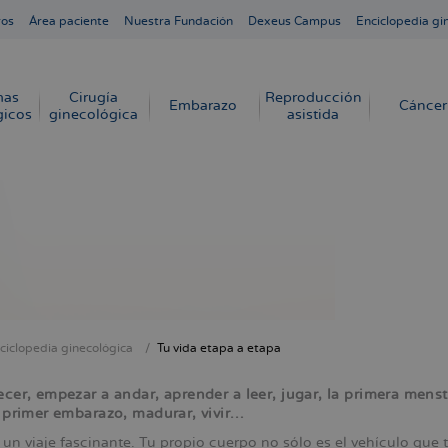
ros
Área paciente
Nuestra Fundación
Dexeus Campus
Enciclopedia gi
mas
Cirugía
Reproducción
Embarazo
Cáncer
gicos
ginecológica
asistida
ciclopedia ginecológica
Tu vida etapa a etapa
cribir
s
ecer, empezar a andar, aprender a leer, jugar, la primera mens
l primer embarazo, madurar, vivir…
 un viaje fascinante. Tu propio cuerpo no sólo es el vehículo que te