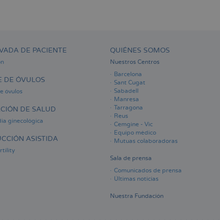
VADA DE PACIENTE
QUIÉNES SOMOS
ón
Nuestros Centros
Barcelona
 DE ÓVULOS
Sant Cugat
Sabadell
e óvulos
Manresa
Tarragona
CIÓN DE SALUD
Reus
ia ginecológica
Cemgine - Vic
Equipo médico
CCIÓN ASISTIDA
Mutuas colaboradoras
tility
Sala de prensa
Comunicados de prensa
Últimas noticias
Nuestra Fundación