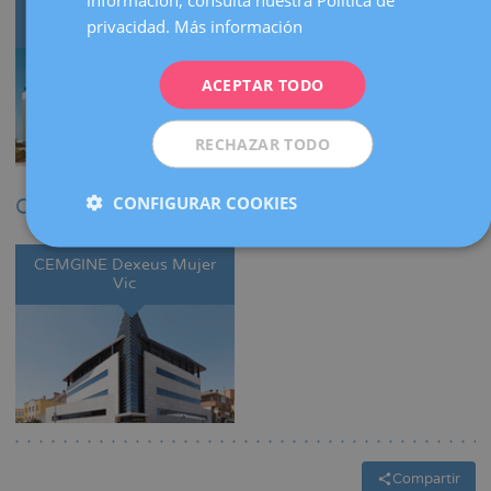
Dexeus Mujer Tarragona
Dexeus Mujer Reus
DEUTSCH
privacidad.
Más información
ITALIANO
ACEPTAR TODO
ESPAÑOL
RECHAZAR TODO
CONFIGURAR COOKIES
Centros colaboradores
CEMGINE Dexeus Mujer
Vic
Compartir