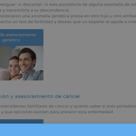
veriguar -o descartar- si eres portador/a de alguna anomalía de 
a y transmitirla a tu descendencia.
nosticaron una anomalía genética previa en otro hijo u otro embar
hecho un test de fertilidad y deseas que un experto te ayude a inter
 de asesoramiento
genético
ión y asesoramiento de cáncer
 antecedentes familiares de cáncer y quieres saber si eres portad
o y qué opciones existen para prevenir esta enfermedad.
 riesgo oncológico
(qCanceRisk)