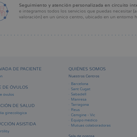
Seguimiento y atención personalizada en circuito in
e integramos todos los servicios que puedas necesitar (a
valoración) en un único centro, ubicado en un entorno ho
VADA DE PACIENTE
QUIÉNES SOMOS
ón
Nuestros Centros
Barcelona
 DE ÓVULOS
Sant Cugat
Sabadell
e óvulos
Manresa
Tarragona
CIÓN DE SALUD
Reus
ia ginecológica
Cemgine - Vic
Equipo médico
CCIÓN ASISTIDA
Mutuas colaboradoras
tility
Sala de prensa