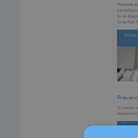
Permite a
hereditari
Si te diag
Si te has 
Visita
Prevenc
Si tienes
desarroll
Test de