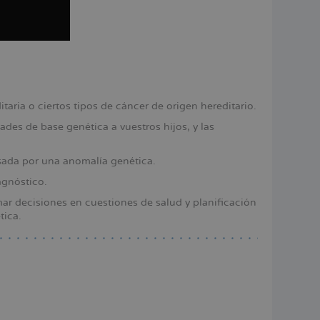
aria o ciertos tipos de cáncer de origen hereditario.
des de base genética a vuestros hijos, y las
ada por una anomalía genética.
agnóstico.
ar decisiones en cuestiones de salud y planificación
tica.