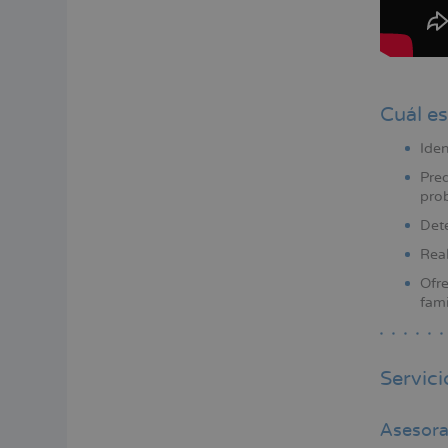
Cuál es
Iden
Pred
prob
Det
Real
Ofre
fami
Servic
Asesora