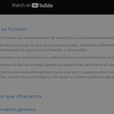
 su función
tificamos las probabilidades de desarrollar una enfermedad heredit
ecimos el riesgo de que tú o tu pareja podáis transmitir enfermeda
abilidades de que éstos las hereden o desarrollen.
ectamos con antelación si tu bebé padecerá una enfermedad caus
izamos todas las pruebas genéticas disponibles para hacer un di
cemos asesoramiento genético para que tú y tu pareja podáis tom
liar, a partir de la información del riesgo y vuestra condición gené
ios que ofrecemos
miento genético