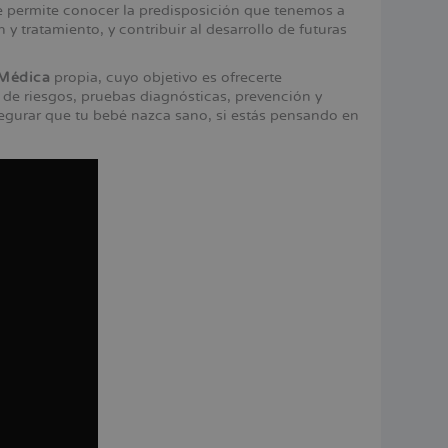
e permite conocer la predisposición que tenemos a
 y tratamiento, y contribuir al desarrollo de futuras
 Médica
propia, cuyo objetivo es ofrecerte
 de riesgos, pruebas diagnósticas, prevención y
egurar que tu bebé nazca sano, si estás pensando en