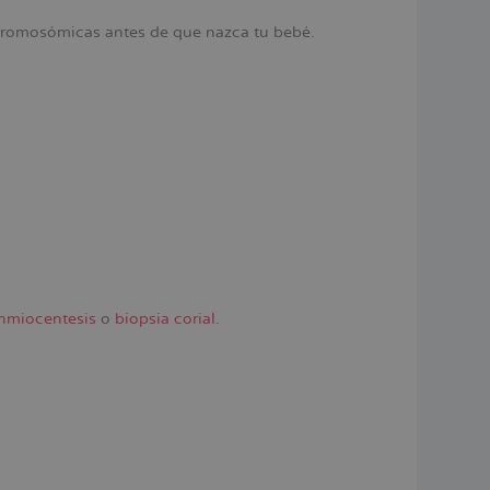
 cromosómicas antes de que nazca tu bebé.
nmiocentesis
o
biopsia corial
.