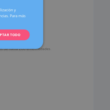
lización y
SPANISH
encias. Para más
CATALÀ
ENGLISH
PTAR TODO
FRENCH
DEUTSCH
ntes de hasta 200 enfermedades.
ITALIANO
ESPAÑOL