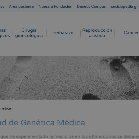
ros
Área paciente
Nuestra Fundación
Dexeus Campus
Enciclopedia gi
mas
Cirugía
Reproducción
Embarazo
Cáncer
gicos
ginecológica
asistida
nética
cribir
s
d de Genética Médica
 que ha experimentado la medicina en los últimos años se debe 