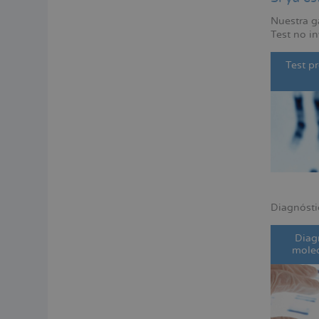
Nuestra g
Test no in
Test p
Diagnósti
Diag
molec