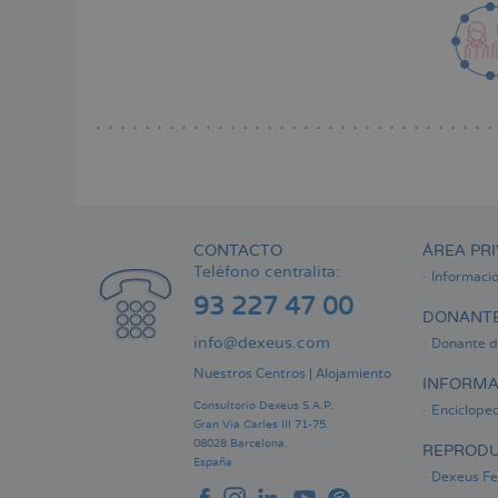
CONTACTO
ÁREA PRI
Teléfono centralita:
Informaci
93 227 47 00
DONANTE
info@dexeus.com
Donante d
Nuestros Centros
|
Alojamiento
INFORMA
Consultorio Dexeus S.A.P.
Encicloped
Gran Via Carles III 71-75.
08028 Barcelona.
REPRODU
España
Dexeus Fer