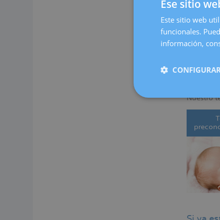
Ese sitio we
Este sitio web uti
funcionales. Pued
información, cons
CONFIGURAR
Si dese
Nuestro t
T
preconc
Si ya e