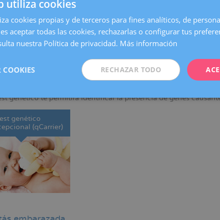
b utiliza cookies
liza cookies propias y de terceros para fines analíticos, de persona
es aceptar todas las cookies, rechazarlas o configurar tus prefer
ulta nuestra Política de privacidad.
Más información
 COOKIES
RECHAZAR TODO
ACE
as quedarte embarazada
est genético te permitirá identificar la presencia de genes causa
est genético
epcional (qCarrier)
stás embarazada