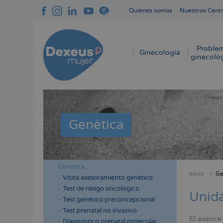
Pasar
Quiénes somos
Nuestros Cent
al
Navegación
contenido
superior
principal
cabecera
Proble
Navegación
Ginecología
ginecoló
principal
Genética
Genética
Menú
Menú
Inicio
Ge
Visita asesoramiento genético
Sobres
lateral
lateral
Test de riesgo oncológico
enlace
Unida
cabecera
principal
Test genético preconcepcional
de
Test prenatal no invasivo
ayuda
El avance
Diagnóstico prenatal molecular