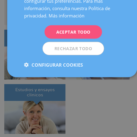
configurar tus preferencias. Para más
FRENCH
información, consulta nuestra Política de
DEUTSCH
privacidad.
Más información
ITALIANO
ACEPTAR TODO
ESPAÑOL
Preservación de la
Vacuna contra el virus del
fertilidad
papiloma humano
RECHAZAR TODO
CONFIGURAR COOKIES
Estudios y ensayos
clínicos