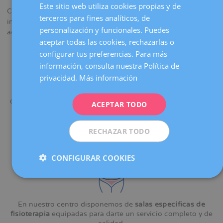
Este sitio web utiliza cookies propias y de
SPANISH
Cuando tienes un problema que te inquieta, lo más
terceros para fines analíticos, de
importante es sentirte segura. Por eso, en Dexeus Mujer,
CATALÀ
personalización y funcionales. Puedes
además de soluciones,
te damos garantías
:
ENGLISH
aceptar todas las cookies, rechazarlas o
configurar tus preferencias. Para más
FRENCH
información, consulta nuestra Política de
DEUTSCH
privacidad.
Más información
ITALIANO
Contamos con una
Unidad de Suelo Pélvico
, integrada por
ACEPTAR TODO
ESPAÑOL
médicos y fisioterapeutas
especializados en el
diagnóstico y el tratamiento de patologías del suelo
pélvico
, que te ofrecerá un tratamiento ajustado a las
RECHAZAR TODO
características de tu caso.
CONFIGURAR COOKIES
En nuestro centro disponemos de
salas específicas de
fisioterapia
equipadas para darte un servicio completo y de