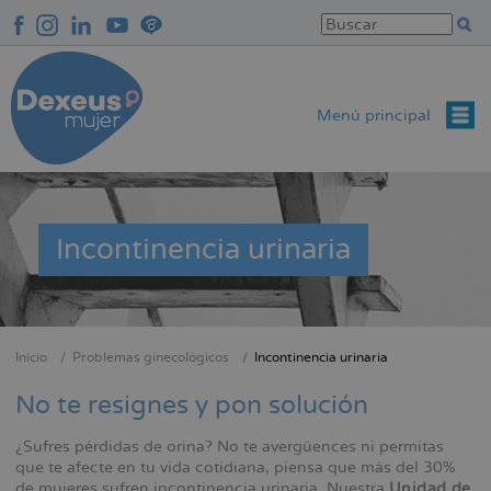
Pasar
al
contenido
principal
Menú principal
Incontinencia urinaria
Inicio
Problemas ginecológicos
Incontinencia urinaria
Sobrescribir
enlaces
No te resignes y pon solución
de
¿Sufres pérdidas de orina? No te avergüences ni permitas
ayuda
que te afecte en tu vida cotidiana, piensa que más del 30%
a
de mujeres sufren incontinencia urinaria. Nuestra
Unidad de