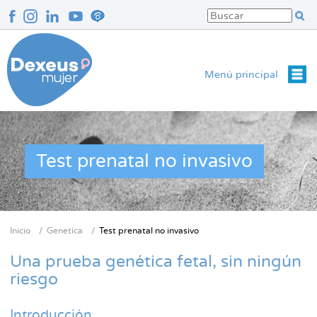
Pasar
al
contenido
principal
Menú principal
Test prenatal no invasivo
Inicio
Genética
Test prenatal no invasivo
Sobrescribir
enlaces
Una prueba genética fetal, sin ningún
de
riesgo
ayuda
a
Introducción