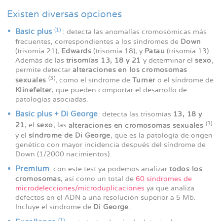
Existen diversas opciones
(1)
Basic plus
: detecta las anomalías cromosómicas más
frecuentes, correspondientes a los síndromes de
Down
(trisomía 21),
Edwards
(trisomía 18), y
Patau
(trisomía 13).
Además de las
trisomías 13, 18 y 21
y determinar el
sexo
,
permite detectar
alteraciones en los cromosomas
(3)
sexuales
, como el síndrome de
Turner
o el síndrome de
Klinefelter
, que pueden comportar el desarrollo de
patologías asociadas.
Basic plus + Di George
: detecta las trisomías
13, 18 y
(3)
21
, el
sexo
, las
alteraciones en cromosomas sexuales
y el
síndrome de Di George
, que es la patología de origen
genético con mayor incidencia después del síndrome de
Down (1/2000 nacimientos).
Premium
: con este test ya podemos analizar
todos los
cromosomas
, así como un total de
60 síndromes de
microdelecciones/microduplicaciones
ya que analiza
defectos en el ADN a una resolución superior a 5 Mb.
Incluye el síndrome de
Di George
.
(1)