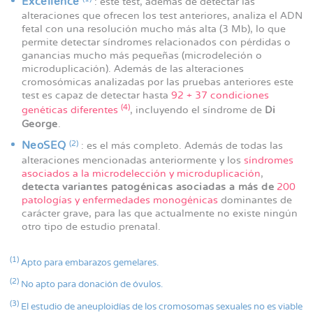
Excellence
: este test, además de detectar las
alteraciones que ofrecen los test anteriores, analiza el ADN
fetal con una resolución mucho más alta (3 Mb), lo que
permite detectar síndromes relacionados con pérdidas o
ganancias mucho más pequeñas (microdeleción o
microduplicación). Además de las alteraciones
cromosómicas analizadas por las pruebas anteriores este
test es capaz de detectar hasta
92 + 37 condiciones
(4)
genéticas diferentes
, incluyendo el síndrome de
Di
George
.
(2)
NeoSEQ
: es el más completo. Además de todas las
alteraciones mencionadas anteriormente y los
síndromes
asociados a la microdelección y microduplicación
,
detecta variantes patogénicas asociadas a más de
200
patologías y enfermedades monogénicas
dominantes de
carácter grave, para las que actualmente no existe ningún
otro tipo de estudio prenatal.
(1)
Apto para embarazos gemelares.
(2)
No apto para donación de óvulos.
(3)
El estudio de aneuploidías de los cromosomas sexuales no es viable