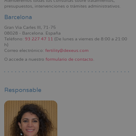
Atenderemos todas tus consultas sobre tratamientos,
la
presupuestos, intervenciones o trámites administrativos.
navegación
Barcelona
Gran Via Carles III, 71-75
08028 - Barcelona. España
Teléfono:
93 227 47 11
(De lunes a viernes de 8:00 a 21:00
h)
Correo electrónico:
fertility@dexeus.com
O accede a nuestro
formulario de contacto
.
Responsable