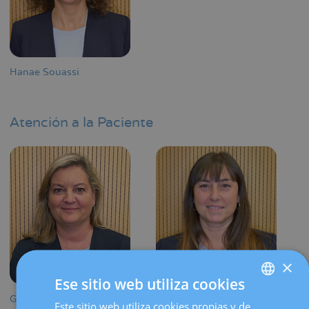
Hanae Souassi
Atención a la Paciente
×
Ese sitio web utiliza cookies
Gemma Arno
Rebeca Chico
Este sitio web utiliza cookies propias y de
SPANISH