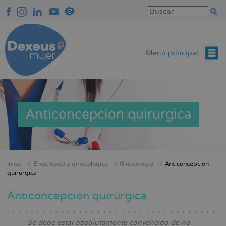
Pasar
al
contenido
principal
Menú principal
Anticoncepcion quirurgica
Inicio
Enciclopedia ginecológica
Ginecología
Anticoncepción
Sobrescribir
quirúrgica
enlaces
Anticoncepción quirúrgica
de
ayuda
a
Se debe estar absolutamente convencido de no