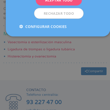
ESPAÑOL
transcurrido desde ella.
Cualquiera que sea el miembro de la pareja que pretende
RECHAZAR TODO
esterilizarse, el cirujano pedirá el consentimiento escrito de
los dos antes de realizar la operación.
CONFIGURAR COOKIES
Métodos anticonceptivos definitivos:
Vasectomía o esterilización masculina
Ligadura de trompas o ligadura tubárica
Histerectomía y ovariectomía
Compartir
CONTACTO
Teléfono centralita:
93 227 47 00