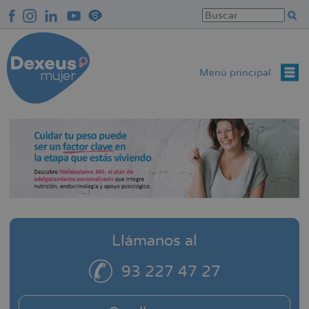
Pasar
al
contenido
principal
Menú principal
Llámanos al
93 227 47 27