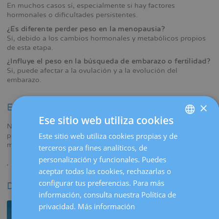
En muchos casos sí, especialmente si hay factores
hormonales o dificultades persistentes.
¿Es diferente perder peso en la menopausia?
Sí, debido a los cambios hormonales y metabólicos propios
de esta etapa.
¿Influye el peso en la búsqueda de embarazo o fertilidad?
Sí, puede afectar a la ovulación y a la evolución del
embarazo.
×
Empieza a cuidar tu salud hoy
Ese sitio web utiliza cookies
Nuestro equipo te acompañará con un enfoque médico y
Este sitio web utiliza cookies propias y de
SPANISH
personalizado para ayudarte a mejorar tu peso, tu salud
metabólica y tu bienestar.
terceros para fines analíticos, de
CATALÀ
personalización y funcionales. Puedes
ENGLISH
aceptar todas las cookies, rechazarlas o
configurar tus preferencias. Para más
FRENCH
Dónde estamos
información, consulta nuestra Política de
DEUTSCH
privacidad.
Más información
ITALIANO