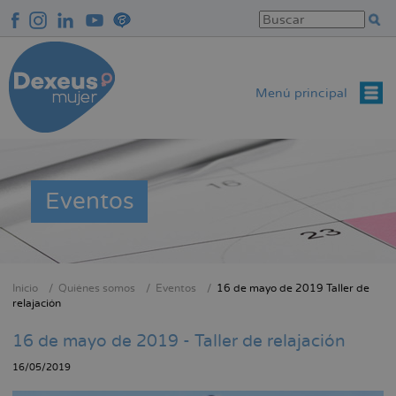
Pasar
al
contenido
principal
Menú principal
Eventos
Inicio
Quiénes somos
Eventos
16 de mayo de 2019 Taller de
Sobrescribir
relajación
enlaces
16 de mayo de 2019 - Taller de relajación
de
ayuda
16/05/2019
a