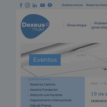
Pasar
Quiénes somos
Nuestros Cent
al
Navegación
contenido
superior
principal
cabecera
Proble
Navegación
Ginecología
ginecoló
principal
Eventos
Quiénes somos
Menú
Inicio
Qu
Nuestros Centros
Sobres
lateral
Nuestra Fundación
enlace
19 de s
cabecera
Atención a la Paciente
de
Departamento Internacional
19/09/2019
ayuda
Sala de Prensa