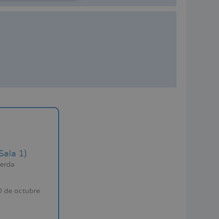
ITALIANO
ESPAÑOL
s
Sala 1)
ierda
0 de octubre