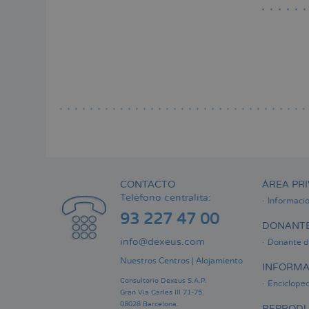
CONTACTO
ÁREA PRI
Teléfono centralita:
Informaci
93 227 47 00
DONANTE
info@dexeus.com
Donante d
Nuestros Centros
|
Alojamiento
INFORMA
Consultorio Dexeus S.A.P.
Encicloped
Gran Via Carles III 71-75.
08028 Barcelona.
REPRODU