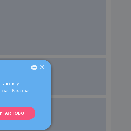
×
lización y
SPANISH
encias. Para más
CATALÀ
ENGLISH
PTAR TODO
FRENCH
DEUTSCH