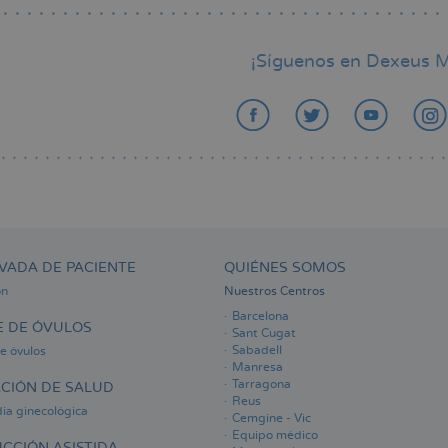
¡Síguenos en Dexeus M
VADA DE PACIENTE
QUIÉNES SOMOS
ón
Nuestros Centros
Barcelona
 DE ÓVULOS
Sant Cugat
Sabadell
e óvulos
Manresa
Tarragona
CIÓN DE SALUD
Reus
ia ginecológica
Cemgine - Vic
Equipo médico
CCIÓN ASISTIDA