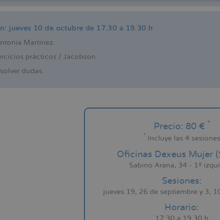
ón: jueves 10 de octubre de 17.30 a 19.30 h
Antonia Martínez.
ercicios prácticos / Jacobson.
solver dudas.
*
Precio: 80 €
*
Incluye las 4 sesione
Oficinas Dexeus Mujer (
Sabino Arana, 34 - 1º izqu
Sesiones:
jueves 19, 26 de septiembre y 3, 1
Horario:
17:30 a 19.30 h