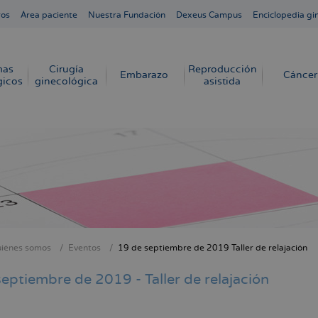
ros
Área paciente
Nuestra Fundación
Dexeus Campus
Enciclopedia gi
mas
Cirugía
Reproducción
Embarazo
Cáncer
gicos
ginecológica
asistida
iénes somos
Eventos
19 de septiembre de 2019 Taller de relajación
cribir
s
eptiembre de 2019 - Taller de relajación