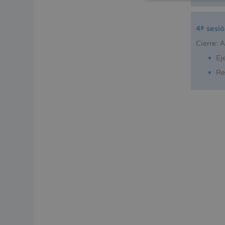
4ª sesi
Cierre: 
Ej
Re