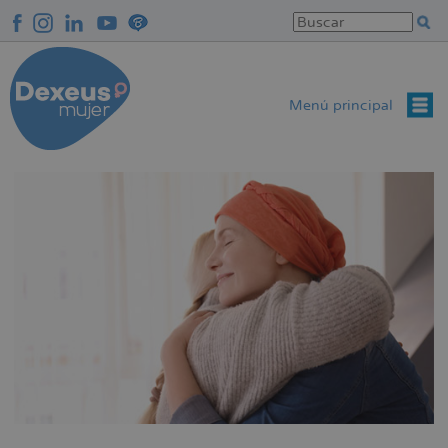
Pasar
al
contenido
principal
Menú principal