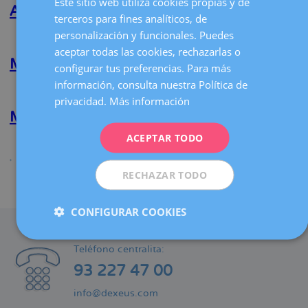
Este sitio web utiliza cookies propias y de
Reyes
Adrián Moreno Ruiz
la
terceros para fines analíticos, de
Ubach
CATALÀ
navegación
personalización y funcionales. Puedes
Lee más
sobre
ENGLISH
Adrián
aceptar todas las cookies, rechazarlas o
Moreno
Marina Sumarroca Bordas
configurar tus preferencias. Para más
FRENCH
Ruiz
información, consulta nuestra Política de
Lee más
sobre
DEUTSCH
privacidad.
Más información
Marina
Sumarroca
María G. Palacios Verdú
ITALIANO
Bordas
ACEPTAR TODO
ESPAÑOL
Lee más
sobre
María
G.
RECHAZAR TODO
Palacios
Compartir
Verdú
CONFIGURAR COOKIES
CONTACTO
Teléfono centralita:
93 227 47 00
info@dexeus.com