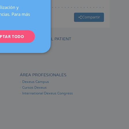
lización y
SPANISH
encias. Para más
CATALÀ
Compartir
ENGLISH
PTAR TODO
FRENCH
INTERNATIONAL PATIENT
DEUTSCH
ITALIANO
ESPAÑOL
ÁREA PROFESIONALES
Dexeus Campus
Cursos Dexeus
International Dexeus Congress