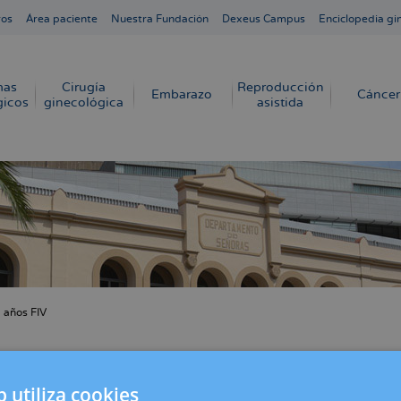
ros
Área paciente
Nuestra Fundación
Dexeus Campus
Enciclopedia gi
mas
Cirugía
Reproducción
Embarazo
Cáncer
gicos
ginecológica
asistida
 años FIV
cribir
s
plen 40 años del primer nacimiento por Fecu
b utiliza cookies