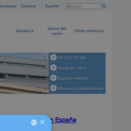
necológica
Contacto
Español
Salud del
Genética
Otros servicios
varón
93 227 47 00
Visita en 24 h
Equipo médico
Mutuas colaboradoras
ndación in vitro en España
×