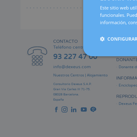
Lee
a
Este sitio web uti
la
funcionales. Pued
naveg
información, cons
CONFIGURAR
CONTACTO
ÁREA PRI
Teléfono centralita:
Informaci
93 227 47 00
DONANTE
info@dexeus.com
Donante d
Nuestros Centros
|
Alojamiento
INFORMA
Consultorio Dexeus S.A.P.
Encicloped
Gran Via Carles III 71-75.
08028 Barcelona.
REPRODU
España
Dexeus Fer