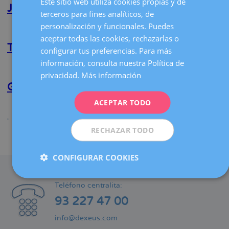
Este sitio web utiliza cookies propias y de
Pomeraantz
Juan M. Viteri Estevez
la
terceros para fines analíticos, de
CATALÀ
navegación
personalización y funcionales. Puedes
Lee más
sobre
ENGLISH
Juan
aceptar todas las cookies, rechazarlas o
M.
Teresa Sánchez Escofet
configurar tus preferencias. Para más
FRENCH
Viteri
información, consulta nuestra Política de
Estevez
Lee más
sobre
DEUTSCH
privacidad.
Más información
Teresa
Sánchez
Gerard Albaigés Baiget
ITALIANO
Escofet
ACEPTAR TODO
ESPAÑOL
Lee más
sobre
Gerard
Albaigés
RECHAZAR TODO
Baiget
Compartir
CONFIGURAR COOKIES
CONTACTO
Teléfono centralita:
93 227 47 00
info@dexeus.com