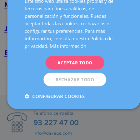
Este sitio web utiliza cookies propias y de
Bagnati
Montserrat Monterde Priego
la
terceros para fines analíticos, de
CATALÀ
navegación
personalización y funcionales. Puedes
Lee más
sobre
ENGLISH
Montserrat
aceptar todas las cookies, rechazarlas o
Monterde
Jesica L. Obercie
configurar tus preferencias. Para más
FRENCH
Priego
información, consulta nuestra Política de
Lee más
sobre
DEUTSCH
privacidad.
Más información
Jesica
L.
Elena Moretti
ITALIANO
Obercie
ACEPTAR TODO
ESPAÑOL
Lee más
sobre
Elena
Moretti
RECHAZAR TODO
Compartir
CONFIGURAR COOKIES
CONTACTO
Teléfono centralita:
93 227 47 00
info@dexeus.com