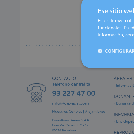
a
Lee
Ese sitio we
la
Se cum
naveg
Este sitio web uti
conge
funcionales. Pued
información, cons
Lee
CONFIGURAR
CONTACTO
ÁREA PRI
Teléfono centralita:
Informaci
93 227 47 00
DONANTE
info@dexeus.com
Donante d
Nuestros Centros
|
Alojamiento
INFORMA
Consultorio Dexeus S.A.P.
Encicloped
Gran Via Carles III 71-75.
08028 Barcelona.
REPRODU