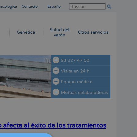
necológica
Contacto
Español
Salud del
Genética
Otros servicios
varón
93 227 47 00
Visita en 24 h
Equipo médico
Mutuas colaboradoras
 afecta al éxito de los tratamientos