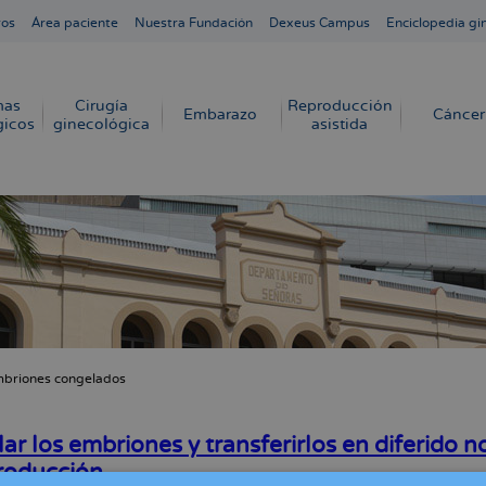
ros
Área paciente
Nuestra Fundación
Dexeus Campus
Enciclopedia gi
mas
Cirugía
Reproducción
Embarazo
Cáncer
gicos
ginecológica
asistida
briones congelados
cribir
s
r los embriones y transferirlos en diferido no
roducción