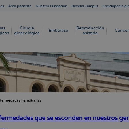
ros
Área paciente
Nuestra Fundación
Dexeus Campus
Enciclopedia gi
mas
Cirugía
Reproducción
Embarazo
Cáncer
gicos
ginecológica
asistida
fermedades hereditarias
cribir
s
fermedades que se esconden en nuestros ge