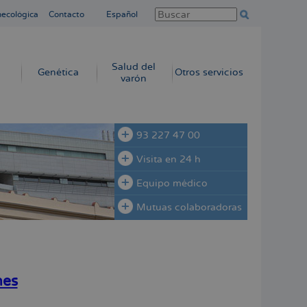
necológica
Contacto
Español
Salud del
Genética
Otros servicios
varón
93 227 47 00
Visita en 24 h
Equipo médico
Mutuas colaboradoras
nes