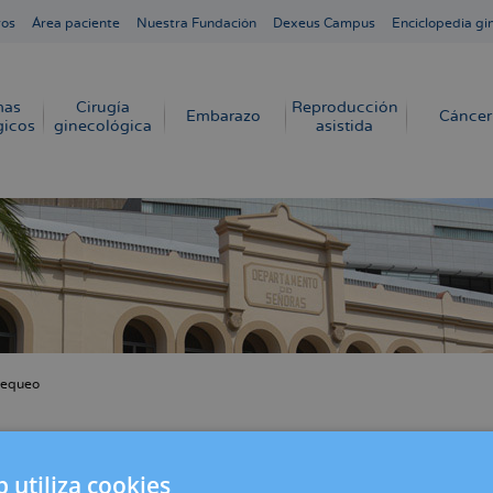
ros
Área paciente
Nuestra Fundación
Dexeus Campus
Enciclopedia gi
mas
Cirugía
Reproducción
Embarazo
Cáncer
gicos
ginecológica
asistida
equeo
cribir
s
os: ¿cuál necesitas? | Mujer hoy
b utiliza cookies