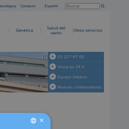
necológica
Contacto
Español
Salud del
Genética
Otros servicios
varón
93 227 47 00
Visita en 24 h
Equipo médico
Mutuas colaboradoras
×