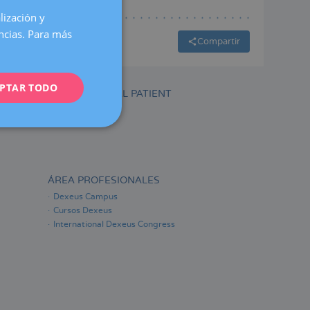
lización y
SPANISH
encias. Para más
CATALÀ
Compartir
ENGLISH
PTAR TODO
FRENCH
INTERNATIONAL PATIENT
DEUTSCH
ITALIANO
ESPAÑOL
ÁREA PROFESIONALES
Dexeus Campus
Cursos Dexeus
International Dexeus Congress