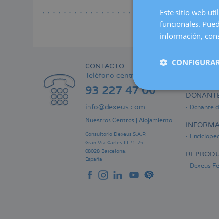
Lee
a
Este sitio web uti
la
funcionales. Pued
naveg
información, cons
CONFIGURAR
CONTACTO
ÁREA PRI
Teléfono centralita:
Informaci
93 227 47 00
DONANTE
info@dexeus.com
Donante d
Nuestros Centros
|
Alojamiento
INFORMA
Consultorio Dexeus S.A.P.
Encicloped
Gran Via Carles III 71-75.
08028 Barcelona.
REPRODU
España
Dexeus Fer