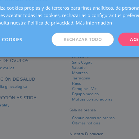
 más
sobre
Chequeos:
liza cookies propias y de terceros para fines analíticos, de persona
¿cuál
es aceptar todas las cookies, rechazarlas o configurar tus prefer
necesitas?
ación
|
ulta nuestra Política de privacidad.
Más información
Mujer
hoy
 COOKIES
RECHAZAR TODO
ACE
VADA DE PACIENTE
QUIÉNES SOMOS
ón
Nuestros Centros
Barcelona
 DE ÓVULOS
Sant Cugat
Sabadell
e óvulos
Manresa
Tarragona
CIÓN DE SALUD
Reus
ia ginecológica
Cemgine - Vic
Equipo médico
CCIÓN ASISTIDA
Mutuas colaboradoras
tility
Sala de prensa
Comunicados de prensa
Últimas noticias
Nuestra Fundación