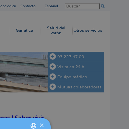
necológica
Contacto
Español
Salud del
Genética
Otros servicios
varón
93 227 47 00
Visita en 24 h
Equipo médico
Mutuas colaboradoras
as | Saber vivir
×