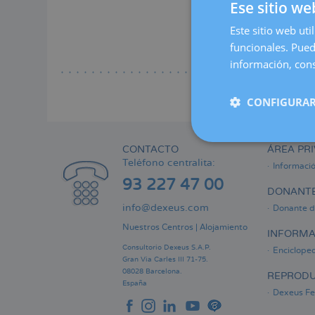
Lee
Ese sitio we
a
Más all
la
Este sitio web uti
naveg
funcionales. Pued
Lee
información, cons
CONFIGURAR
CONTACTO
ÁREA PRI
Teléfono centralita:
Informaci
93 227 47 00
DONANTE
info@dexeus.com
Donante d
Nuestros Centros
|
Alojamiento
INFORMA
Consultorio Dexeus S.A.P.
Encicloped
Gran Via Carles III 71-75.
08028 Barcelona.
REPRODU
España
Dexeus Fer