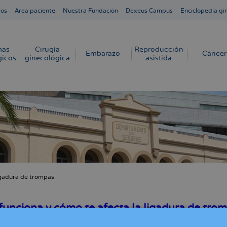
ros
Área paciente
Nuestra Fundación
Dexeus Campus
Enciclopedia gi
mas
Cirugía
Reproducción
Embarazo
Cáncer
gicos
ginecológica
asistida
gadura de trompas
cribir
s
unciona y cómo te afecta la ligadura de tromp