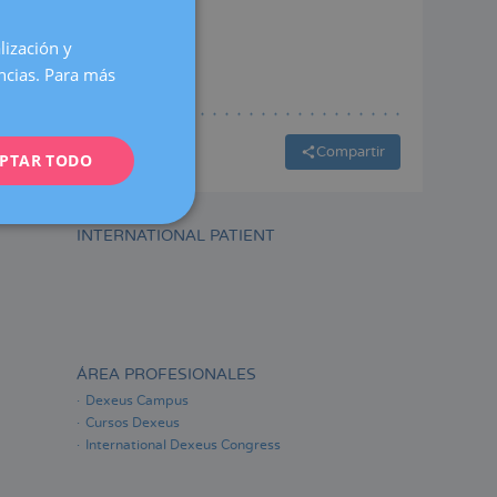
lización y
SPANISH
encias. Para más
CATALÀ
ENGLISH
Compartir
PTAR TODO
FRENCH
DEUTSCH
ITALIANO
INTERNATIONAL PATIENT
ESPAÑOL
ÁREA PROFESIONALES
Dexeus Campus
Cursos Dexeus
International Dexeus Congress