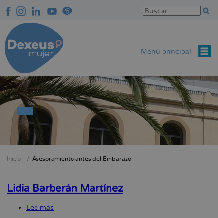
Pasar
al
contenido
principal
Menú principal
Inicio
Asesoramiento antes del Embarazo
Sobrescribir
enlaces
Lidia Barberán Martínez
de
ayuda
Lee más
sobre
a
Lidia