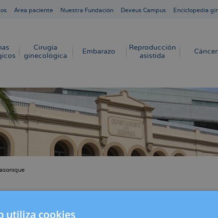
ros
Área paciente
Nuestra Fundación
Dexeus Campus
Enciclopedia gi
mas
Cirugía
Reproducción
Embarazo
Cáncer
gicos
ginecológica
asistida
asonique
cribir
s
á de la píldora | Objetivo Bienestar
b utiliza cookies