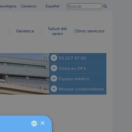
necológica
Contacto
Español
Salud del
Genética
Otros servicios
varón
93 227 47 00
Visita en 24 h
Equipo médico
Mutuas colaboradoras
×