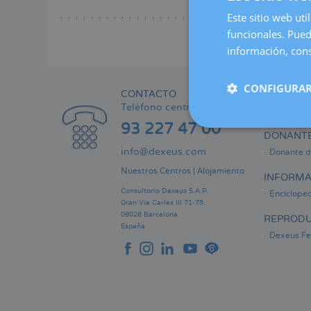
Lee
a
Este sitio web uti
la
funcionales. Pued
naveg
información, cons
CONFIGURAR
CONTACTO
ÁREA PRI
Teléfono centralita:
Informaci
93 227 47 00
DONANTE
info@dexeus.com
Donante d
Nuestros Centros
|
Alojamiento
INFORMA
Consultorio Dexeus S.A.P.
Encicloped
Gran Via Carles III 71-75.
08028 Barcelona.
REPRODU
España
Dexeus Fer