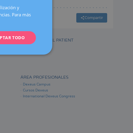
lización y
SPANISH
encias. Para más
CATALÀ
Compartir
ENGLISH
PTAR TODO
FRENCH
INTERNATIONAL PATIENT
DEUTSCH
ITALIANO
ESPAÑOL
ÁREA PROFESIONALES
Dexeus Campus
Cursos Dexeus
International Dexeus Congress