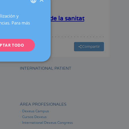
lización y
SPANISH
onocidas | Diari de la sanitat
encias. Para más
CATALÀ
ENGLISH
PTAR TODO
FRENCH
Compartir
DEUTSCH
ITALIANO
INTERNATIONAL PATIENT
ESPAÑOL
ÁREA PROFESIONALES
Dexeus Campus
Cursos Dexeus
International Dexeus Congress