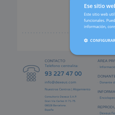
a
Ese sitio we
Lee
la
Este sitio web uti
Endo-q
naveg
funcionales. Pued
información, cons
Lee
CONFIGURAR
CONTACTO
ÁREA PRI
Teléfono centralita:
Informaci
93 227 47 00
DONANTE
info@dexeus.com
Donante d
Nuestros Centros
|
Alojamiento
INFORMA
Consultorio Dexeus S.A.P.
Encicloped
Gran Via Carles III 71-75.
08028 Barcelona.
REPRODU
España
Dexeus Fer