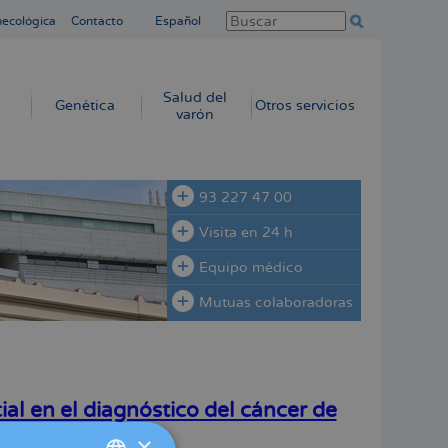
necológica
Contacto
Español
Salud del
Genética
Otros servicios
varón
93 227 47 00
Visita en 24 h
Equipo médico
Mutuas colaboradoras
cial en el diagnóstico del cáncer de
×