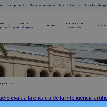
ros
Área paciente
Nuestra Fundación
Dexeus Campus
Enciclopedia gi
mas
Cirugía
Reproducción
Embarazo
Cáncer
gicos
ginecológica
asistida
agnóstico
cribir
s
dio evalúa la eficacia de la inteligencia artifi