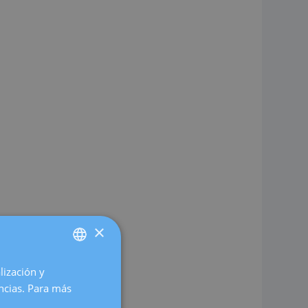
×
lización y
SPANISH
encias. Para más
CATALÀ