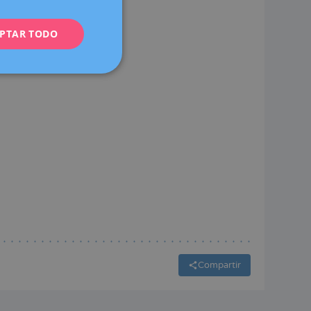
ENGLISH
PTAR TODO
FRENCH
DEUTSCH
ITALIANO
ESPAÑOL
Compartir