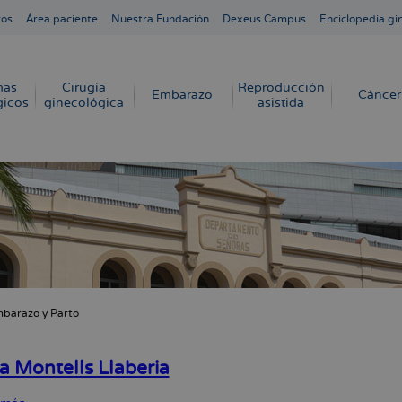
ros
Área paciente
Nuestra Fundación
Dexeus Campus
Enciclopedia gi
mas
Cirugía
Reproducción
Embarazo
Cáncer
gicos
ginecológica
asistida
barazo y Parto
cribir
s
a Montells Llaberia