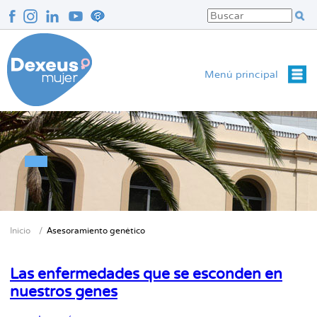
Pasar
al
contenido
principal
Menú principal
Inicio
Asesoramiento genético
Sobrescribir
enlaces
Las enfermedades que se esconden en
de
nuestros genes
ayuda
a