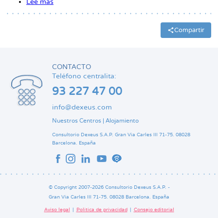
Lee más
sobre
la
Las
enfermedades
navegación
que
Compartir
se
esconden
en
nuestros
CONTACTO
genes
Teléfono centralita:
93 227 47 00
info@dexeus.com
Nuestros Centros
|
Alojamiento
Consultorio Dexeus S.A.P.
Gran Via Carles III 71-75.
08028
Barcelona.
España
© Copyright 2007-2026 Consultorio Dexeus S.A.P. -
Gran Via Carles III 71-75. 08028 Barcelona. España
Aviso legal
Política de privacidad
Consejo editorial
Pie