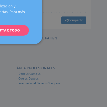
lización y
SPANISH
encias. Para más
CATALÀ
Compartir
ENGLISH
PTAR TODO
FRENCH
DEUTSCH
INTERNATIONAL PATIENT
ITALIANO
ESPAÑOL
ÁREA PROFESIONALES
Dexeus Campus
Cursos Dexeus
International Dexeus Congress