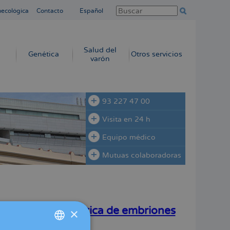
necológica
Contacto
Español
Salud del
Genética
Otros servicios
varón
93 227 47 00
Visita en 24 h
Equipo médico
Mutuas colaboradoras
o la edición genética de embriones
×
ón