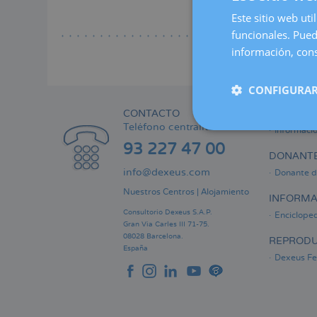
a
Este sitio web uti
Lee
la
funcionales. Pued
naveg
información, cons
CONFIGURAR
CONTACTO
ÁREA PRI
Teléfono centralita:
Informaci
93 227 47 00
DONANTE
info@dexeus.com
Donante d
Nuestros Centros
|
Alojamiento
INFORMA
Consultorio Dexeus S.A.P.
Encicloped
Gran Via Carles III 71-75.
08028 Barcelona.
REPRODU
España
Dexeus Fer