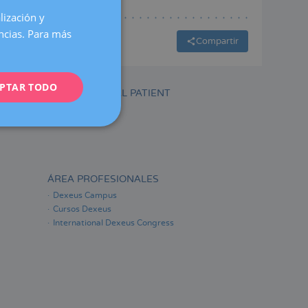
lización y
SPANISH
encias. Para más
CATALÀ
Compartir
ENGLISH
PTAR TODO
FRENCH
INTERNATIONAL PATIENT
DEUTSCH
ITALIANO
ESPAÑOL
ÁREA PROFESIONALES
Dexeus Campus
Cursos Dexeus
International Dexeus Congress