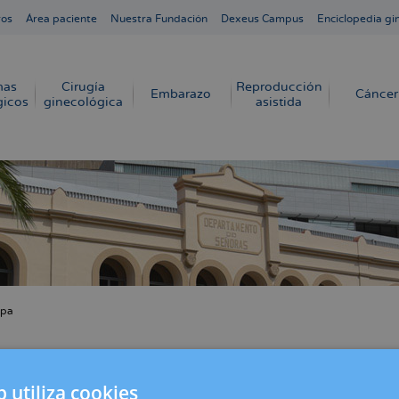
ros
Área paciente
Nuestra Fundación
Dexeus Campus
Enciclopedia gi
mas
Cirugía
Reproducción
Embarazo
Cáncer
gicos
ginecológica
asistida
pa
cribir
s
struación ya no es lo que era
b utiliza cookies