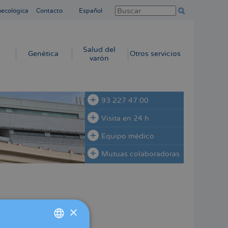
necológica
Contacto
Español
Salud del
Genética
Otros servicios
varón
93 227 47 00
Visita en 24 h
Equipo médico
Mutuas colaboradoras
×