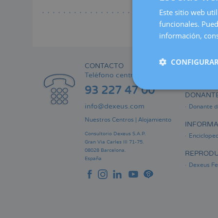
Lee
a
Este sitio web uti
la
funcionales. Pued
naveg
información, cons
CONFIGURAR
CONTACTO
ÁREA PRI
Teléfono centralita:
Informaci
93 227 47 00
DONANTE
info@dexeus.com
Donante d
Nuestros Centros
|
Alojamiento
INFORMA
Consultorio Dexeus S.A.P.
Encicloped
Gran Via Carles III 71-75.
08028 Barcelona.
REPRODU
España
Dexeus Fer