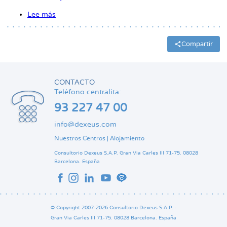
la
Lee más
sobre
navegación
Women’secret
y
Dexeus
Compartir
Mujer
lanzan
una
campaña
CONTACTO
solidaria
para
Teléfono centralita:
potenciar
93 227 47 00
la
detección
info@dexeus.com
precoz
del
Nuestros Centros
|
Alojamiento
cáncer
de
Consultorio Dexeus S.A.P.
Gran Via Carles III 71-75.
08028
mama
Barcelona.
España
© Copyright 2007-2026 Consultorio Dexeus S.A.P. -
Gran Via Carles III 71-75. 08028 Barcelona. España