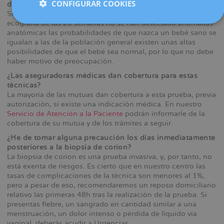
CONFIGURAR COOKIES
de la biopsia corial haya sido normal?
Si el estudio genético practicado ha resultado normal y en la
ecografía de las 20 semanas no se han detectado anomalías
anatómicas las probabilidades de que nazca un bebé sano se
igualan a las de la población general existen unas altas
posibilidades de que el bebé sea normal, por lo que no debe
haber motivo de preocupación.
¿Las aseguradoras médicas dan cobertura para estas
técnicas?
La mayoría de las mutuas dan cobertura a esta prueba, previa
autorización, si existe una indicación médica. En nuestro
Servicio de Atención a la Paciente
podrán informarle de la
cobertura de su mutua y de los trámites a seguir.
¿He de tomar alguna precaución los días inmediatamente
posteriores a la biopsia de corion?
La biopsia de corion es una prueba invasiva, y, por tanto, no
está exenta de riesgos. Es cierto que en nuestro centro las
tasas de complicaciones de la técnica son menores al 1%,
pero a pesar de eso, recomendaremos un reposo domiciliario
relativo las primeras 48h tras la realización de la prueba. Si
presentas fiebre, un sangrado en cantidad similar a una
menstruación, un dolor intenso o pérdida de líquido vía
vaginal, deberás acudir a Urgencias.