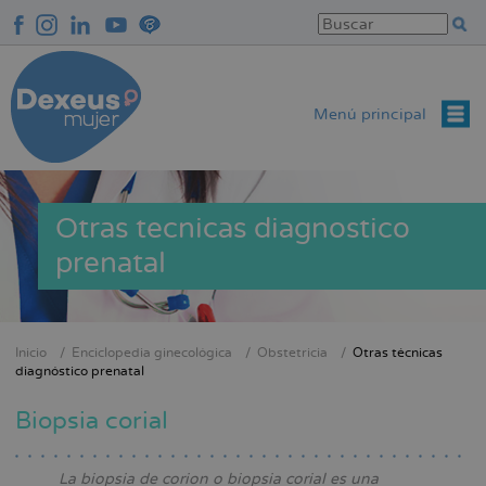
Pasar
al
contenido
principal
Menú principal
Otras tecnicas diagnostico
prenatal
Inicio
Enciclopedia ginecológica
Obstetricia
Otras técnicas
Sobrescribir
diagnóstico prenatal
enlaces
Biopsia corial
de
ayuda
a
La biopsia de corion o biopsia corial es una