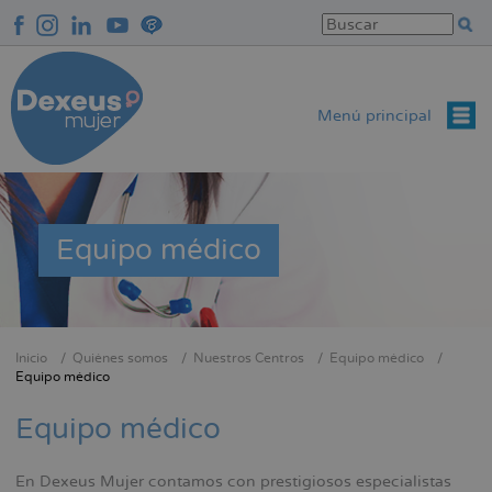
Pasar
al
contenido
principal
Menú principal
Equipo médico
Inicio
Quiénes somos
Nuestros Centros
Equipo médico
Sobrescribir
Equipo médico
enlaces
Equipo médico
de
ayuda
a
En Dexeus Mujer contamos con prestigiosos especialistas