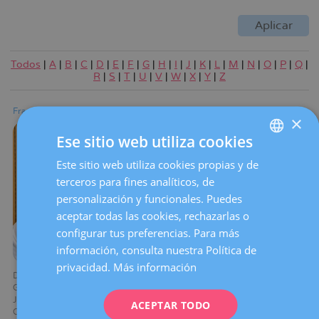
Todos
|
A
|
B
|
C
|
D
|
E
|
F
|
G
|
H
|
I
|
J
|
K
|
L
|
M
|
N
|
O
|
P
|
Q
|
R
|
S
|
T
|
U
|
V
|
W
|
X
|
Y
|
Z
Francesc Tresserra Casas
Flora Terrel Molina
×
Ese sitio web utiliza cookies
Este sitio web utiliza cookies propias y de
SPANISH
terceros para fines analíticos, de
CATALÀ
personalización y funcionales. Puedes
ENGLISH
aceptar todas las cookies, rechazarlas o
configurar tus preferencias. Para más
FRENCH
información, consulta nuestra Política de
DEUTSCH
privacidad.
Más información
Director de I+D+i de
Médico adjunto
ITALIANO
Ginecología
Servicio de Diagnóstico
Jefe del Laboratorio de
Ginecológico por la Imagen
ACEPTAR TODO
ESPAÑOL
Citología
Ver más