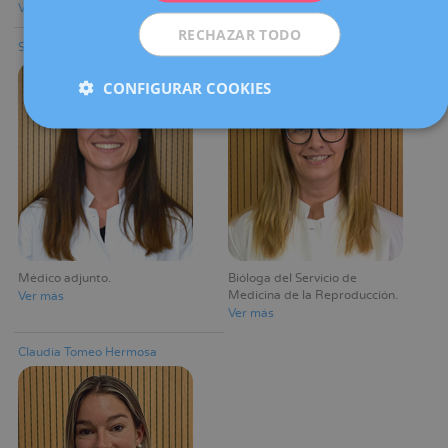
Ver más
RECHAZAR TODO
Susana Tovar Recasens
Marta Tresanchez Pares
CONFIGURAR COOKIES
Médico adjunto
Bióloga del Servicio de
Medicina de la Reproducción
Ver más
Ver más
Claudia Tomeo Hermosa