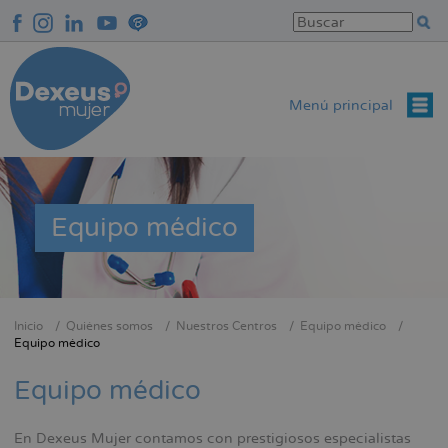
Pasar
al
contenido
principal
Menú principal
Equipo médico
Inicio
Quiénes somos
Nuestros Centros
Equipo médico
Sobrescribir
Equipo médico
enlaces
Equipo médico
de
ayuda
a
En Dexeus Mujer contamos con prestigiosos especialistas