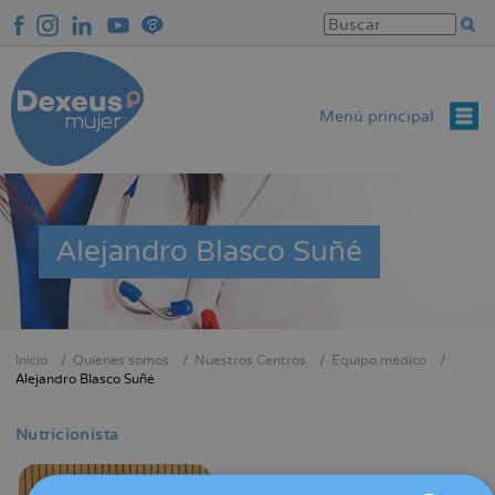
Pasar
al
contenido
principal
Menú principal
Alejandro Blasco Suñé
Inicio
Quiénes somos
Nuestros Centros
Equipo médico
Sobrescribir
Alejandro Blasco Suñé
enlaces
de
Nutricionista
ayuda
a