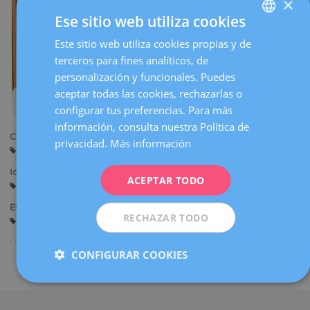
×
la
Ese sitio web utiliza cookies
navegación
Este sitio web utiliza cookies propias y de
SPANISH
terceros para fines analíticos, de
CATALÀ
personalización y funcionales. Puedes
ENGLISH
aceptar todas las cookies, rechazarlas o
configurar tus preferencias. Para más
FRENCH
información, consulta nuestra Política de
DEUTSCH
Centros:
privacidad.
Más información
Sant Cugat
ITALIANO
Idiomas:
ACEPTAR TODO
ESPAÑOL
Castellano
Especialidades:
RECHAZAR TODO
Nutrición
CONFIGURAR COOKIES
Compartir