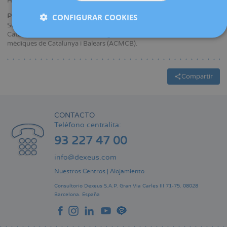
Hospital Clínic de Barcelona.
CONFIGURAR COOKIES
Pertenencia a sociedades médicas y/o científicas:
Sociedad Española de Ginecología y Obstetricia (SEGO), Societat
Catalana d’Obstetrícia i Ginecologia (SCOG), Acadèmia de Ciències
mèdiques de Catalunya i Balears (ACMCB).
Compartir
CONTACTO
Teléfono centralita:
93 227 47 00
info@dexeus.com
Nuestros Centros
|
Alojamiento
Consultorio Dexeus S.A.P.
Gran Via Carles III 71-75.
08028
Barcelona.
España