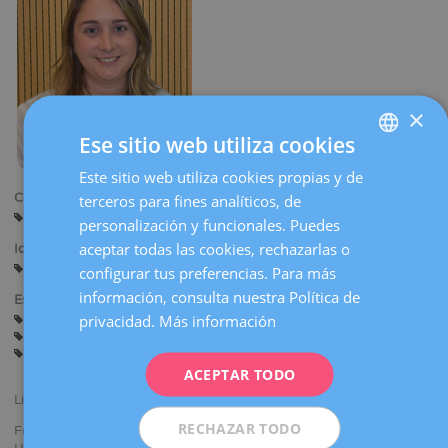
la
navegación
×
Ese sitio web utiliza cookies
Este sitio web utiliza cookies propias y de
SPANISH
Centros:
terceros para fines analíticos, de
CATALÀ
Barcelona
personalización y funcionales. Puedes
ENGLISH
aceptar todas las cookies, rechazarlas o
Idiomas:
Castellano
Catalán
Inglés
configurar tus preferencias. Para más
FRENCH
información, consulta nuestra Política de
Especialidades:
DEUTSCH
privacidad.
Más información
Asesoramiento antes del Embarazo
Embarazo y Parto
Ginecología General
ITALIANO
Ecografía Obstétrica y Diagnóstico Prenatal
ACEPTAR TODO
ESPAÑOL
Licenciada en Medicina por la Universidad de Barcelona (UB).
RECHAZAR TODO
Formación M.I.R. como Especialista en Ginecología y Obstetricia en el