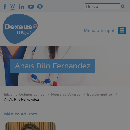
Pasar
al
contenido
principal
Menú principal
Anaïs Rilo Fernandez
Inicio
Quiénes somos
Nuestros Centros
Equipo médico
Sobrescribir
Anaïs Rilo Fernandez
enlaces
de
Médico adjunto
ayuda
a