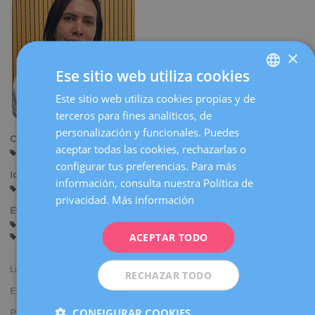
la
navegación
×
Ese sitio web utiliza cookies
Este sitio web utiliza cookies propias y de
SPANISH
terceros para fines analíticos, de
CATALÀ
personalización y funcionales. Puedes
Centros:
ENGLISH
aceptar todas las cookies, rechazarlas o
Manresa
configurar tus preferencias. Para más
FRENCH
Idiomas:
información, consulta nuestra Política de
Castellano
DEUTSCH
privacidad.
Más información
Especialidades:
ITALIANO
Asesoramiento antes del Embarazo
Embarazo y Parto
ACEPTAR TODO
Ginecología General
ESPAÑOL
Licenciada en Medicina y Cirugía.
RECHAZAR TODO
Especialista en Ginecología y Obstetricia.
CONFIGURAR COOKIES
Participa en congresos nacionales e internacionales presentando