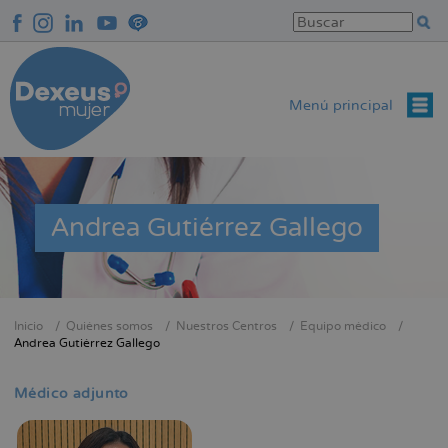
Pasar
al
contenido
principal
Menú principal
Andrea Gutiérrez Gallego
Inicio
Quiénes somos
Nuestros Centros
Equipo médico
Sobrescribir
Andrea Gutiérrez Gallego
enlaces
de
Médico adjunto
ayuda
a