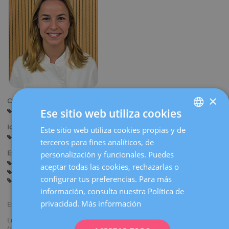
la
navegación
×
Centros:
Ese sitio web utiliza cookies
Sabadell
Idiomas:
Este sitio web utiliza cookies propias y de
SPANISH
Castellano
Catalán
Inglés
terceros para fines analíticos, de
CATALÀ
personalización y funcionales. Puedes
Especialidades:
Asesoramiento antes del Embarazo
Embarazo y Parto
ENGLISH
aceptar todas las cookies, rechazarlas o
Anticoncepción
Cirugía Ginecológica
Ginecología General
configurar tus preferencias. Para más
Ecografía Obstétrica y Diagnóstico Prenatal
FRENCH
información, consulta nuestra Política de
DEUTSCH
privacidad.
Más información
Especialista en Ginecología y Obstetricia.
ITALIANO
Licenciada en Medicina y Cirugía por la Universidad de Barcelona