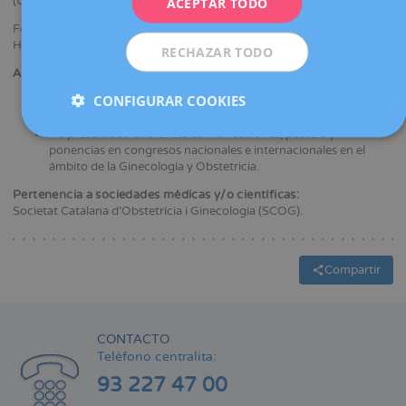
(UB).
ACEPTAR TODO
ESPAÑOL
Formación MIR como especialista en Ginecología y Obstetricia en el
Hospital Universitari Dexeus.
RECHAZAR TODO
Actividad científica:
CONFIGURAR COOKIES
Ha participado en diversos cursos de formación en Obstetricia
y Ginecología.
Ha presentado diferentes comunicaciones, posters y
ponencias en congresos nacionales e internacionales en el
ámbito de la Ginecología y Obstetricia.
Pertenencia a sociedades médicas y/o científicas:
Societat Catalana d’Obstetrícia i Ginecologia (SCOG).
Compartir
CONTACTO
Teléfono centralita:
93 227 47 00