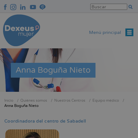
Pasar
al
contenido
principal
Menú principal
Anna Boguña Nieto
Inicio
Quiénes somos
Nuestros Centros
Equipo médico
Sobrescribir
Anna Boguña Nieto
enlaces
de
Coordinadora del centro de Sabadell
ayuda
a