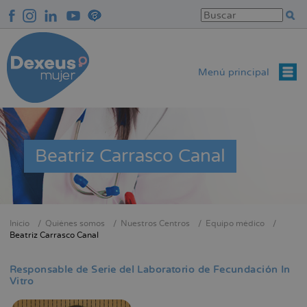
Pasar
al
contenido
principal
Menú principal
Beatriz Carrasco Canal
Inicio
Quiénes somos
Nuestros Centros
Equipo médico
Sobrescribir
Beatriz Carrasco Canal
enlaces
de
Responsable de Serie del Laboratorio de Fecundación In
Vitro
ayuda
a