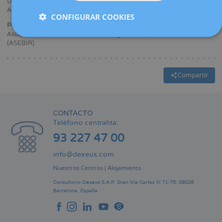
Departamento de Biología Celular y Fisiología de la Universidad
Autónoma de Barcelona (UAB).
CONFIGURAR COOKIES
Pertenencia a sociedades médicas y/o científicas:
Asociación para el estudio de la Biología de la Reproducción
(ASEBIR).
Compartir
CONTACTO
Teléfono centralita:
93 227 47 00
info@dexeus.com
Nuestros Centros
|
Alojamiento
Consultorio Dexeus S.A.P.
Gran Via Carles III 71-75.
08028
Barcelona.
España