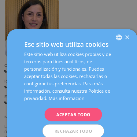
la
navegación
×
Ese sitio web utiliza cookies
Este sitio web utiliza cookies propias y de
SPANISH
terceros para fines analíticos, de
CATALÀ
Centros:
personalización y funcionales. Puedes
Barcelona
ENGLISH
aceptar todas las cookies, rechazarlas o
Idiomas:
configurar tus preferencias. Para más
FRENCH
Castellano
Inglés
información, consulta nuestra Política de
DEUTSCH
Especialidades:
privacidad.
Más información
Biología de la Reproducción
ITALIANO
ACEPTAR TODO
ESPAÑOL
Master en Reproducción Humana Asistida (Universidad de Córdoba).
Labor docente como profesora del Máster en Biología de la
RECHAZAR TODO
Reproducción que realiza el Hospital Universitari Dexeus junto con el