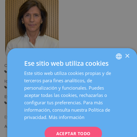
la
navegación
×
Ese sitio web utiliza cookies
Centros:
Barcelona
Este sitio web utiliza cookies propias y de
SPANISH
terceros para fines analíticos, de
Idiomas:
CATALÀ
personalización y funcionales. Puedes
Castellano
Catalán
Inglés
ENGLISH
aceptar todas las cookies, rechazarlas o
Especialidades:
configurar tus preferencias. Para más
Diagnóstico Ginecológico por la Imagen
FRENCH
información, consulta nuestra Política de
DEUTSCH
privacidad.
Más información
Especialista en Radiodiagnóstico.
ITALIANO
Actividad asistencial:
ACEPTAR TODO
ESPAÑOL
Diagnóstico radiológico y ecográfico de patología mamaria.