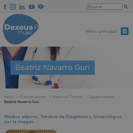
Pasar
al
contenido
principal
Menú principal
Beatriz Navarro Guri
Inicio
Quiénes somos
Nuestros Centros
Equipo médico
Sobrescribir
Beatriz Navarro Guri
enlaces
de
Médico adjunto
Servicio de Diagnóstico Ginecológico
por la Imagen
ayuda
a